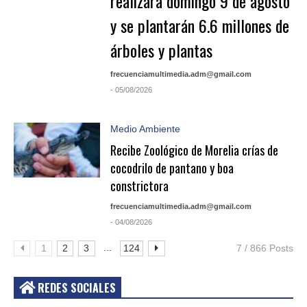
realizará domingo 9 de agosto
y se plantarán 6.6 millones de
árboles y plantas
frecuenciamultimedia.adm@gmail.com
- 05/08/2026
Medio Ambiente
Recibe Zoológico de Morelia crías de
cocodrilo de pantano y boa
constrictora
frecuenciamultimedia.adm@gmail.com
- 04/08/2026
...
1
2
3
124
7 / 866 Posts
REDES SOCIALES