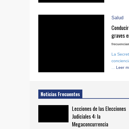
Salud
Conducir
graves e
frecuencia
La Secre
concienci
...
Leer m
Noticias Frecuentes
Lecciones de las Elecciones
Judiciales 4: la
Megaconcurrencia