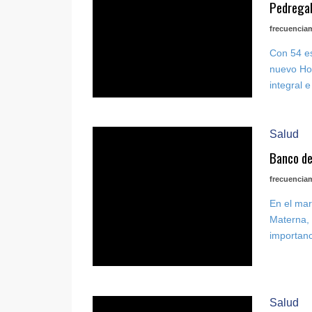
Pedrega
frecuencia
Con 54 es
nuevo Hos
integral e
Salud
Banco de
frecuencia
En el ma
Materna, 
importanc
Salud