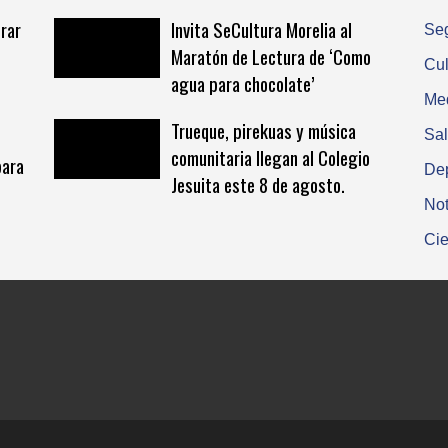
rar
Invita SeCultura Morelia al
Se
Maratón de Lectura de ‘Como
Cul
agua para chocolate’
Me
Trueque, pirekuas y música
Sa
comunitaria llegan al Colegio
para
De
Jesuita este 8 de agosto.
Not
Cie