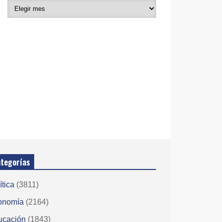
tegorías
ítica
(3811)
onomía
(2164)
ucación
(1843)