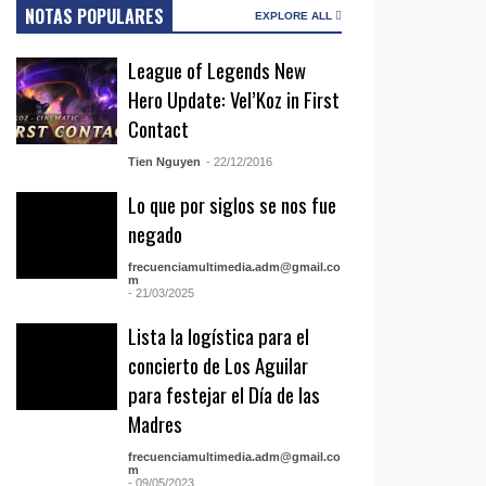
NOTAS POPULARES
EXPLORE ALL
League of Legends New
Hero Update: Vel’Koz in First
Contact
Tien Nguyen
- 22/12/2016
Lo que por siglos se nos fue
negado
frecuenciamultimedia.adm@gmail.co
m
- 21/03/2025
Lista la logística para el
concierto de Los Aguilar
para festejar el Día de las
Madres
frecuenciamultimedia.adm@gmail.co
m
- 09/05/2023