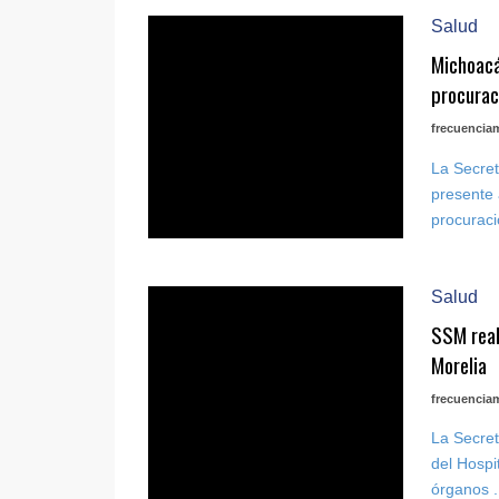
Salud
Michoacá
procurac
frecuencia
La Secret
presente 
procuraci
Salud
SSM real
Morelia
frecuencia
La Secret
del Hospi
órganos .