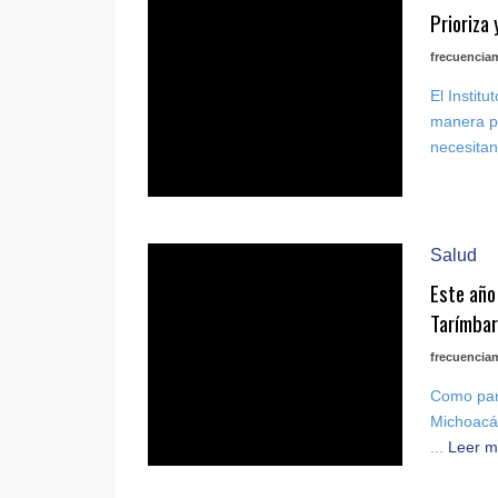
Prioriza
frecuencia
El Instit
manera pe
necesitan
Salud
Este año
Tarímbar
frecuencia
Como part
Michoacán
...
Leer m