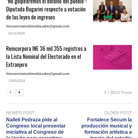
”No golpearemos el bolsillo del pueblo”:
Diputada Bugarini respecto a votación
de las leyes de ingresos
frecuenciamultimedia.adm@gmail.com
- 01/11/2024
Reincorpora INE 36 mil 355 registros a
la Lista Nominal del Electorado en el
Extranjero
frecuenciamultimedia.adm@gmail.com
- 13/05/2024
3 / 3810 Posts
NEWER POST
OLDER POST
Nalleli Pedraza pide al
Fortalece Secum la
Congreso local presentar
producción musical y
iniciativa al Congreso de
formación artística a