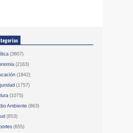
tegorías
ítica
(3807)
onomía
(2163)
ucación
(1842)
guridad
(1757)
tura
(1075)
dio Ambiente
(863)
lud
(853)
portes
(655)