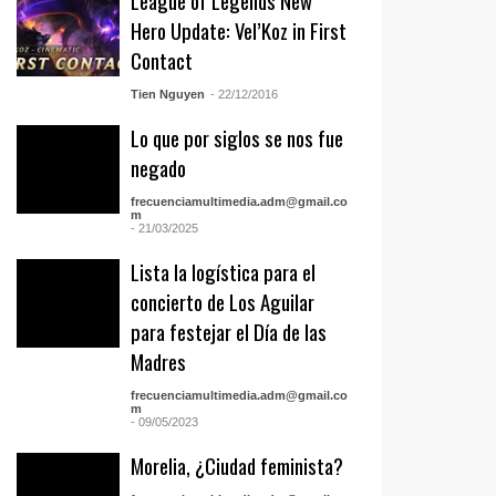
League of Legends New
Hero Update: Vel’Koz in First
Contact
Tien Nguyen
- 22/12/2016
Lo que por siglos se nos fue
negado
frecuenciamultimedia.adm@gmail.co
m
- 21/03/2025
Lista la logística para el
concierto de Los Aguilar
para festejar el Día de las
Madres
frecuenciamultimedia.adm@gmail.co
m
- 09/05/2023
Morelia, ¿Ciudad feminista?