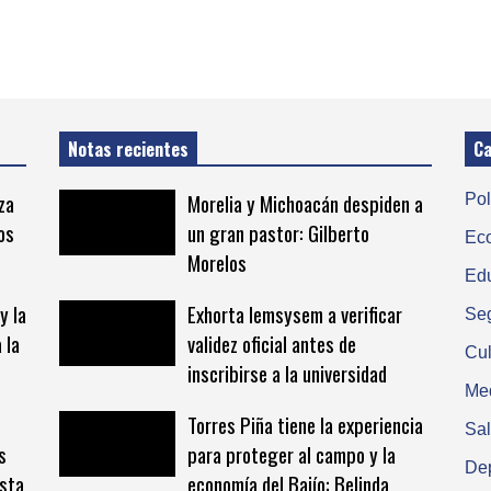
Notas recientes
Ca
za
Morelia y Michoacán despiden a
Pol
os
un gran pastor: Gilberto
Ec
Morelos
Ed
y la
Exhorta Iemsysem a verificar
Se
 la
validez oficial antes de
Cul
inscribirse a la universidad
Me
Torres Piña tiene la experiencia
Sa
s
para proteger al campo y la
De
esta
economía del Bajío: Belinda