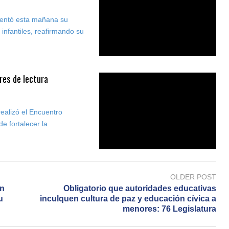
sentó esta mañana su
infantiles, reafirmando su
res de lectura
ealizó el Encuentro
de fortalecer la
OLDER POST
án
Obligatorio que autoridades educativas
u
inculquen cultura de paz y educación cívica a
menores: 76 Legislatura