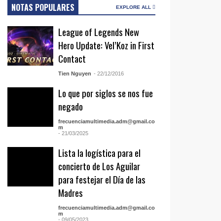
NOTAS POPULARES
EXPLORE ALL
League of Legends New
Hero Update: Vel’Koz in First
Contact
Tien Nguyen
- 22/12/2016
Lo que por siglos se nos fue
negado
frecuenciamultimedia.adm@gmail.co
m
- 21/03/2025
Lista la logística para el
concierto de Los Aguilar
para festejar el Día de las
Madres
frecuenciamultimedia.adm@gmail.co
m
- 09/05/2023