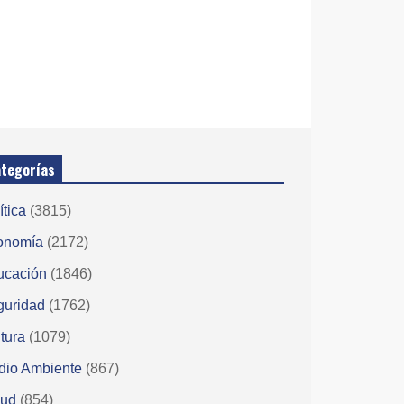
tegorías
ítica
(3815)
onomía
(2172)
ucación
(1846)
guridad
(1762)
tura
(1079)
dio Ambiente
(867)
lud
(854)