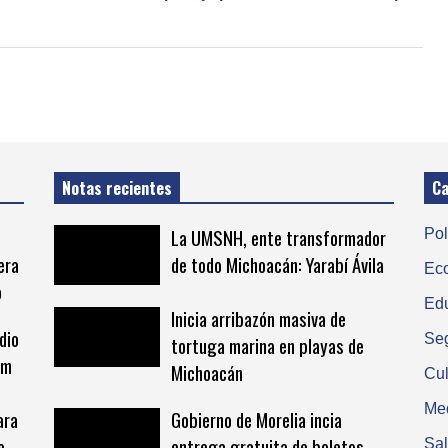
Notas recientes
Ca
La UMSNH, ente transformador
Pol
era
de todo Michoacán: Yarabí Ávila
Ec
o
Ed
Inicia arribazón masiva de
dio
Se
tortuga marina en playas de
om
Michoacán
Cul
Me
ara
Gobierno de Morelia incia
e
entrega gratuita de boletos
Sa