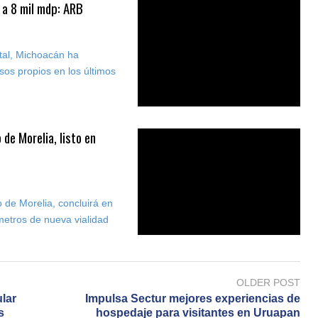
 a 8 mil mdp: ARB
tal, Michoacán ha
sos propios en los últimos
de Morelia, listo en
o de Morelia, concluirá en
metros de nueva vialidad
OLDER POST
lar
Impulsa Sectur mejores experiencias de
s
hospedaje para visitantes en Uruapan