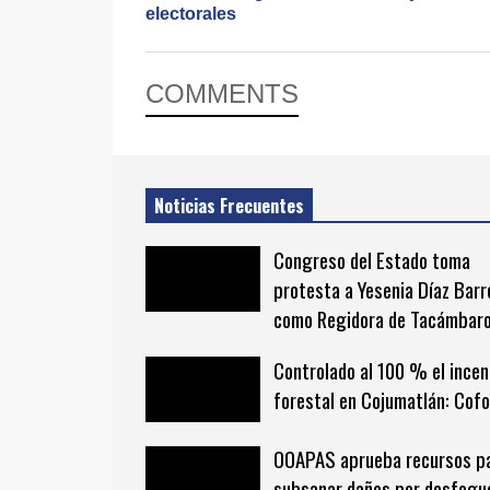
electorales
COMMENTS
Noticias Frecuentes
Congreso del Estado toma
protesta a Yesenia Díaz Barr
como Regidora de Tacámbar
Controlado al 100 % el incen
forestal en Cojumatlán: Cof
OOAPAS aprueba recursos p
subsanar daños por desfogu