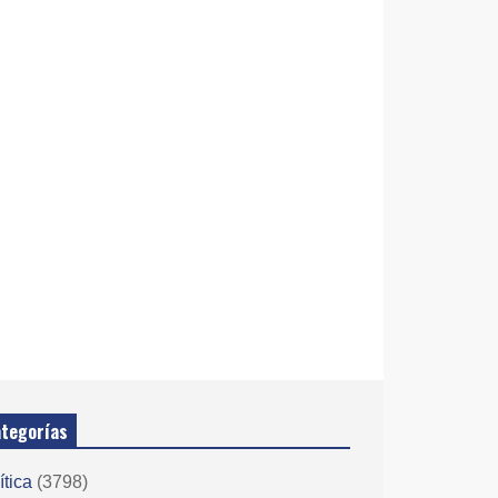
tegorías
ítica
(3798)