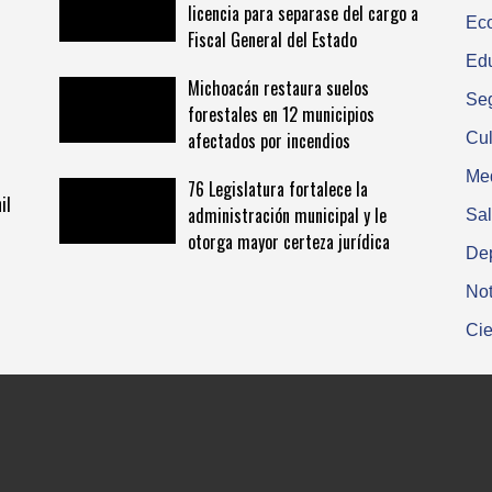
licencia para separase del cargo a
Ec
Fiscal General del Estado
Ed
Michoacán restaura suelos
Se
forestales en 12 municipios
afectados por incendios
Cul
Me
76 Legislatura fortalece la
il
administración municipal y le
Sa
otorga mayor certeza jurídica
De
Not
Cie