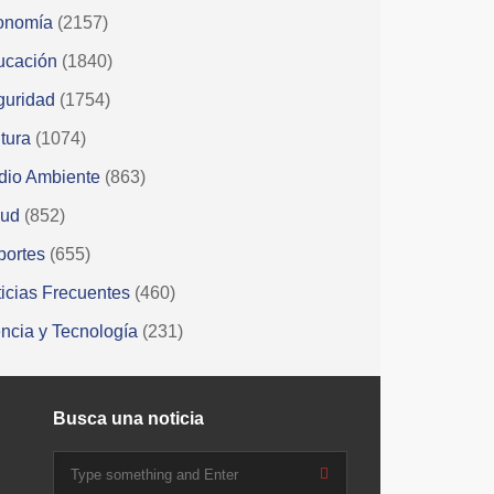
onomía
(2157)
ucación
(1840)
guridad
(1754)
tura
(1074)
dio Ambiente
(863)
lud
(852)
portes
(655)
icias Frecuentes
(460)
ncia y Tecnología
(231)
Busca una noticia