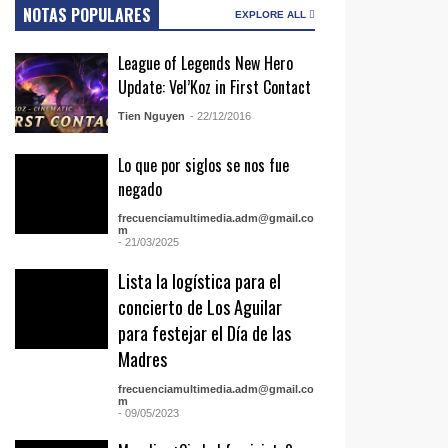
NOTAS POPULARES
EXPLORE ALL
League of Legends New Hero
Update: Vel’Koz in First Contact
Tien Nguyen
- 22/12/2016
Lo que por siglos se nos fue
negado
frecuenciamultimedia.adm@gmail.co
m
- 21/03/2025
Lista la logística para el
concierto de Los Aguilar
para festejar el Día de las
Madres
frecuenciamultimedia.adm@gmail.co
m
- 09/05/2023