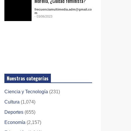
Morelia, ¿Ciudad feminista?
frecuenciamultimedia.adm@gmail.co
m
- 03/06/2023
Nuestras categorías
Ciencia y Tecnología
(231)
Cultura
(1,074)
Deportes
(655)
Economía
(2,157)