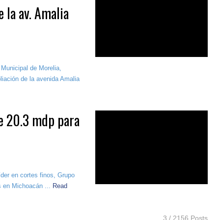
 la av. Amalia
 Municipal de Morelia,
liación de la avenida Amalia
de 20.3 mdp para
der en cortes finos, Grupo
s en Michoacán ...
Read
3 / 2156 Posts