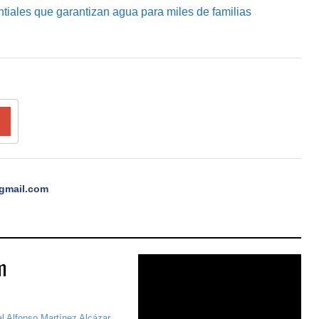
ntiales que garantizan agua para miles de familias
gmail.com
m
al Alfonso Martínez Alcázar,