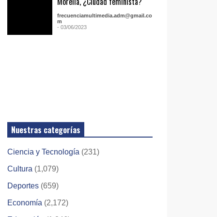
Morelia, ¿Ciudad feminista?
frecuenciamultimedia.adm@gmail.co
m
- 03/06/2023
Nuestras categorías
Ciencia y Tecnología
(231)
Cultura
(1,079)
Deportes
(659)
Economía
(2,172)