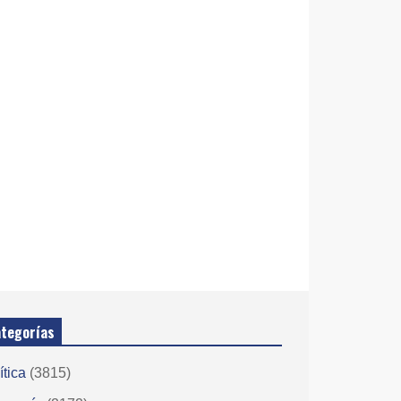
tegorías
ítica
(3815)