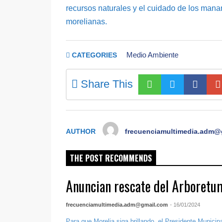
recursos naturales y el cuidado de los mana
morelianas.
Medio Ambiente
CATEGORIES
Share This
AUTHOR
frecuenciamultimedia.adm@
THE POST RECOMMENDS
Anuncian rescate del Arboretu
frecuenciamultimedia.adm@gmail.com
- 16/01/2024
Para que Morelia siga brillando, el Presidente Municip