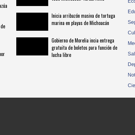
Ec
azúa
Ed
Inicia arribazón masiva de tortuga
marina en playas de Michoacán
Se
 de
Cul
Gobierno de Morelia incia entrega
Me
gratuita de boletos para función de
por
Sa
lucha libre
De
Not
Cie