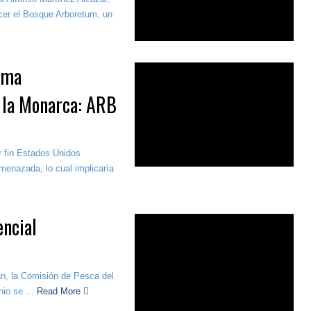
ecer el Bosque Arboretum, un
uma
e la Monarca: ARB
r fin Estados Unidos
enazada, lo cual implicaría
encial
cán, la Comisión de Pesca del
io se ...
Read More