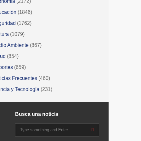
onomía
(2172)
ucación
(1846)
guridad
(1762)
tura
(1079)
dio Ambiente
(867)
lud
(854)
portes
(659)
icias Frecuentes
(460)
ncia y Tecnología
(231)
Busca una noticia