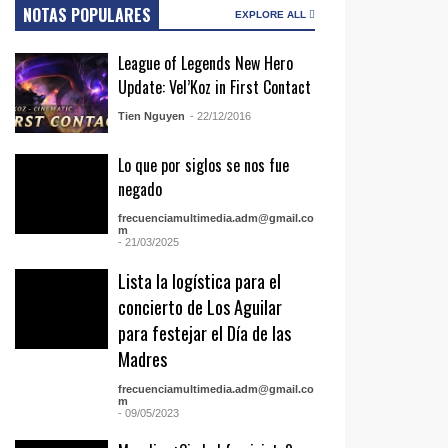
NOTAS POPULARES
EXPLORE ALL
League of Legends New Hero
Update: Vel’Koz in First Contact
Tien Nguyen
- 22/12/2016
Lo que por siglos se nos fue
negado
frecuenciamultimedia.adm@gmail.co
m
- 21/03/2025
Lista la logística para el
concierto de Los Aguilar
para festejar el Día de las
Madres
frecuenciamultimedia.adm@gmail.co
m
- 09/05/2023