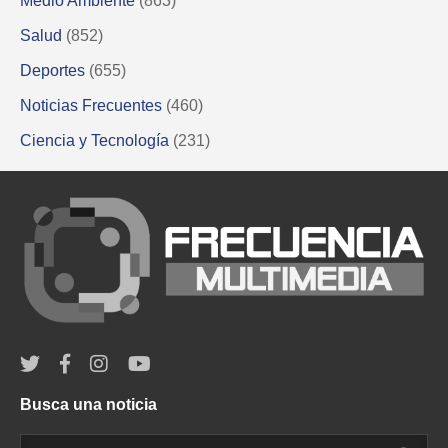
Medio Ambiente
(863)
Salud
(852)
Deportes
(655)
Noticias Frecuentes
(460)
Ciencia y Tecnología
(231)
Busca una noticia