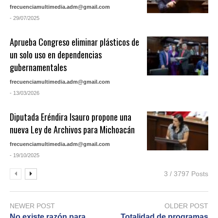
frecuenciamultimedia.adm@gmail.com
- 29/07/2025
Aprueba Congreso eliminar plásticos de
un solo uso en dependencias
gubernamentales
frecuenciamultimedia.adm@gmail.com
- 13/03/2026
Diputada Eréndira Isauro propone una
nueva Ley de Archivos para Michoacán
frecuenciamultimedia.adm@gmail.com
- 19/10/2025
3 / 3797 Posts
NEWER POST
OLDER POST
No existe razón para
Totalidad de programas