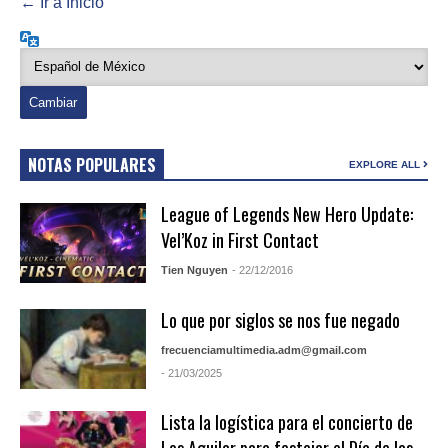
← Ir a Inicio
Idioma
NOTAS POPULARES
EXPLORE ALL
League of Legends New Hero Update:
Vel’Koz in First Contact
Tien Nguyen
- 22/12/2016
Lo que por siglos se nos fue negado
frecuenciamultimedia.adm@gmail.com
- 21/03/2025
Lista la logística para el concierto de
Los Aguilar para festejar el Día de las