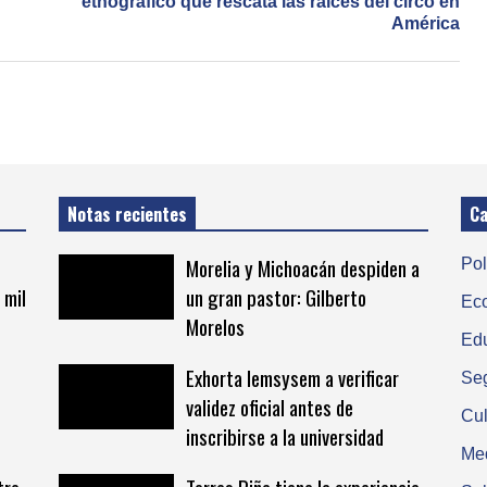
etnográfico que rescata las raíces del circo en
América
Notas recientes
Ca
Morelia y Michoacán despiden a
Pol
 mil
un gran pastor: Gilberto
Ec
Morelos
Ed
Exhorta Iemsysem a verificar
Se
validez oficial antes de
Cul
inscribirse a la universidad
Me