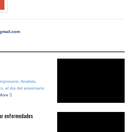
gmail.com
presario, Analista,
 el día del aniversario
More
izar enfermedades