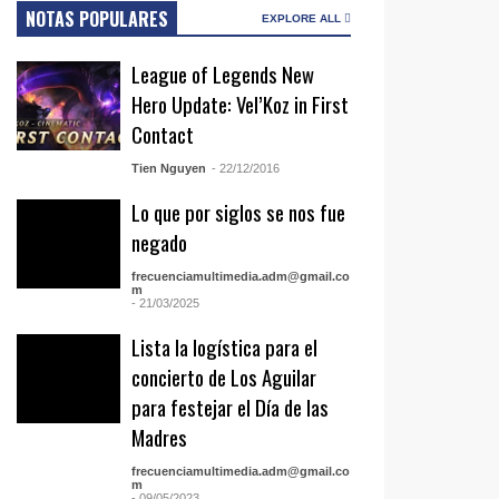
NOTAS POPULARES
EXPLORE ALL
League of Legends New
Hero Update: Vel’Koz in First
Contact
Tien Nguyen
- 22/12/2016
Lo que por siglos se nos fue
negado
frecuenciamultimedia.adm@gmail.co
m
- 21/03/2025
Lista la logística para el
concierto de Los Aguilar
para festejar el Día de las
Madres
frecuenciamultimedia.adm@gmail.co
m
- 09/05/2023