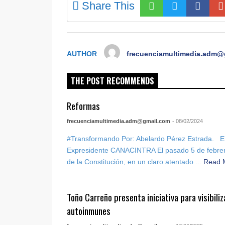
Share This
AUTHOR
frecuenciamultimedia.adm@
THE POST RECOMMENDS
Reformas
frecuenciamultimedia.adm@gmail.com
- 08/02/2024
#Transformando Por: Abelardo Pérez Estrada. Em
Expresidente CANACINTRA El pasado 5 de febrero,
de la Constitución, en un claro atentado ...
Read 
Toño Carreño presenta iniciativa para visibil
autoinmunes