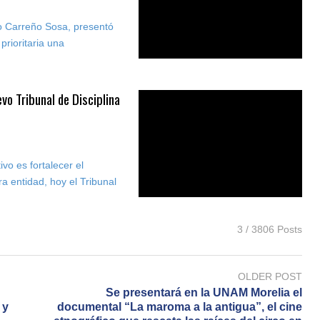
o Carreño Sosa, presentó
prioritaria una
vo Tribunal de Disciplina
ivo es fortalecer el
 entidad, hoy el Tribunal
3 / 3806 Posts
OLDER POST
Se presentará en la UNAM Morelia el
 y
documental “La maroma a la antigua”, el cine