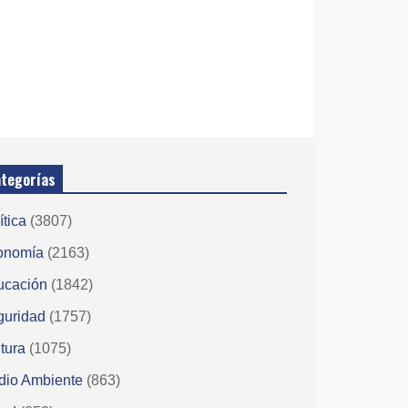
tegorías
ítica
(3807)
onomía
(2163)
ucación
(1842)
guridad
(1757)
tura
(1075)
dio Ambiente
(863)