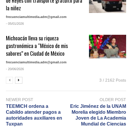
de Reyes con transporte gratuito para
la niñez
frecuenciamultimedia.adm@gmail.com
- 05/01/2026
Michoacán lleva su riqueza
gastronómica a “México de mis
sabores” en Ciudad de México
frecuenciamultimedia.adm@gmail.com
- 20/06/2026
3 / 2162 Posts
NEWER POST
OLDER POST
TEEMICH ordena a
Eric Jiménez de la UNAM
Cabildo atender pagos a
Morelia elegido Miembro
autoridades auxiliares en
Joven de La Academia
Tuxpan
Mundial de Ciencias