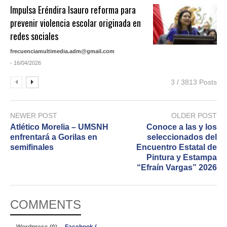
Impulsa Eréndira Isauro reforma para
prevenir violencia escolar originada en
redes sociales
frecuenciamultimedia.adm@gmail.com
- 16/04/2026
3 / 3813 Posts
NEWER POST
OLDER POST
Atlético Morelia – UMSNH
Conoce a las y los
enfrentará a Gorilas en
seleccionados del
semifinales
Encuentro Estatal de
Pintura y Estampa
“Efraín Vargas” 2026
COMMENTS
Wordpress (0)
Facebook (