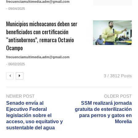
frecuenciamultimedia.adm@gmail.com
- 09/04/2025
Municipios michoacanos deben ser
beneficiados con certificación
“antisobornos”, remarca Octavio
Ocampo
frecuenciamultimedia.adm@gmail.com
- 06/02/2025
3 / 3812 Posts
NEWER POST
OLDER POST
Senado envía al
SSM realizará jornada
Ejecutivo Federal
gratuita de esterilización
legislación sobre el
para perros y gatos en
acceso, uso equitativo y
Morelia
sustentable del agua