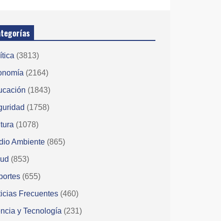
tegorías
ítica
(3813)
onomía
(2164)
ucación
(1843)
guridad
(1758)
tura
(1078)
dio Ambiente
(865)
lud
(853)
portes
(655)
icias Frecuentes
(460)
ncia y Tecnología
(231)