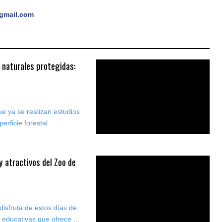
gmail.com
 naturales protegidas:
e ya se realizan estudios
erficie forestal
y atractivos del Zoo de
disfruta de estos días de
 educativas que ofrece ...