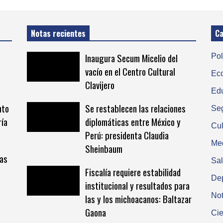
Notas recientes
Ca
Inaugura Secum Micelio del
Pol
vacío en el Centro Cultural
Ec
Clavijero
Ed
nto
Se restablecen las relaciones
Se
ría
diplomáticas entre México y
Cul
Perú: presidenta Claudia
Me
Sheinbaum
vas
Sa
Fiscalía requiere estabilidad
De
institucional y resultados para
Not
las y los michoacanos: Baltazar
Gaona
Cie