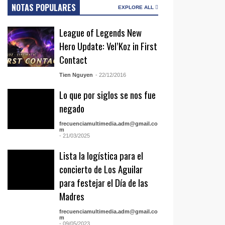
NOTAS POPULARES
EXPLORE ALL
League of Legends New
Hero Update: Vel’Koz in First
Contact
Tien Nguyen
- 22/12/2016
Lo que por siglos se nos fue
negado
frecuenciamultimedia.adm@gmail.co
m
- 21/03/2025
Lista la logística para el
concierto de Los Aguilar
para festejar el Día de las
Madres
frecuenciamultimedia.adm@gmail.co
m
- 09/05/2023