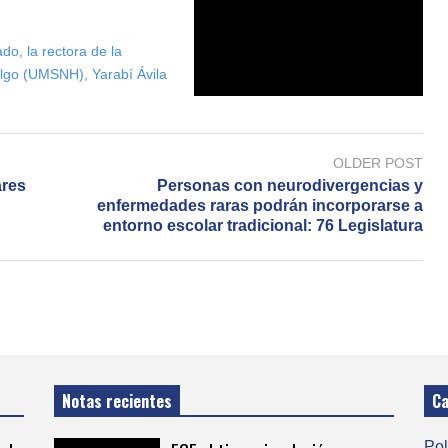
o, la rectora de la
lgo (UMSNH), Yarabí Ávila
OLDER POST
ares
Personas con neurodivergencias y
enfermedades raras podrán incorporarse a
entorno escolar tradicional: 76 Legislatura
Notas recientes
Ca
Pol