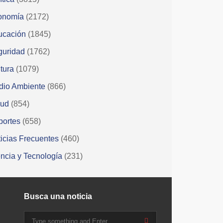
onomía
(2172)
ucación
(1845)
guridad
(1762)
tura
(1079)
dio Ambiente
(866)
lud
(854)
portes
(658)
icias Frecuentes
(460)
ncia y Tecnología
(231)
Busca una noticia