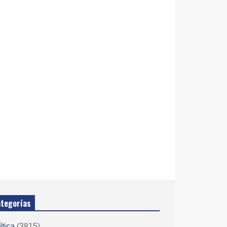
tegorías
ítica
(3815)