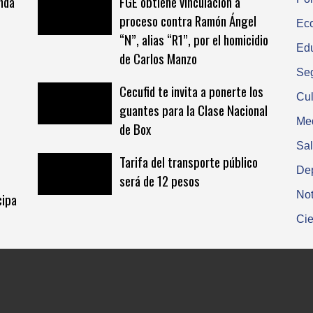
inda
FGE obtiene vinculación a
proceso contra Ramón Ángel
Ec
“N”, alias “R1”, por el homicidio
Ed
de Carlos Manzo
Se
Cecufid te invita a ponerte los
Cul
guantes para la Clase Nacional
Me
de Box
Sa
Tarifa del transporte público
De
será de 12 pesos
Not
cipa
Cie