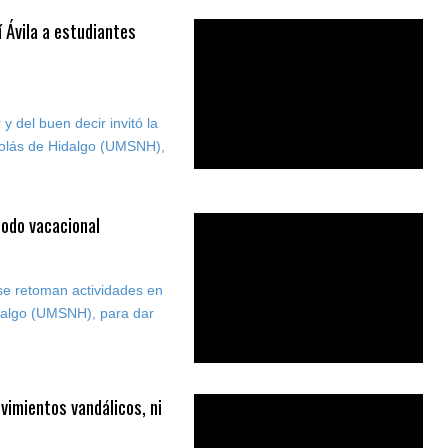
 Ávila a estudiantes
 del buen decir invitó la
colás de Hidalgo (UMSNH),
iodo vacacional
 se retoman actividades en
dalgo (UMSNH), para dar
vimientos vandálicos, ni