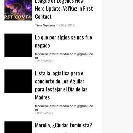
League of Legends New
Hero Update: Vel’Koz in First
Contact
Tien Nguyen
- 22/12/2016
Lo que por siglos se nos fue
negado
frecuenciamultimedia.adm@gmail.co
m
- 21/03/2025
Lista la logística para el
concierto de Los Aguilar
para festejar el Día de las
Madres
frecuenciamultimedia.adm@gmail.co
m
- 09/05/2023
Morelia, ¿Ciudad feminista?