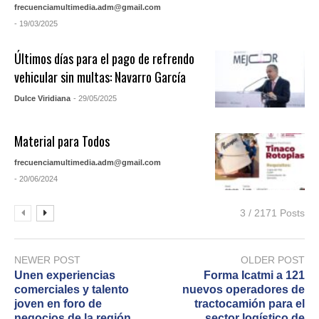
frecuenciamultimedia.adm@gmail.com
- 19/03/2025
Últimos días para el pago de refrendo
vehicular sin multas: Navarro García
Dulce Viridiana
- 29/05/2025
Material para Todos
frecuenciamultimedia.adm@gmail.com
- 20/06/2024
3 / 2171 Posts
NEWER POST
OLDER POST
Unen experiencias
Forma Icatmi a 121
comerciales y talento
nuevos operadores de
joven en foro de
tractocamión para el
negocios de la región
sector logístico de