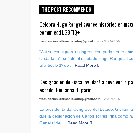
THE POST RECOMMENDS
Celebra Hugo Rangel avance histórico en mate
comunicad LGBTIQ+
frecuenciamultimedia.adm@gmail.com
- 30/05/2025
“Así se consiguen los logros, con parlamento abier
ciudadana”, señaló el diputado Hugo Rangel al ce
al artículo 1º de ...
Read More
Designación de Fiscal ayudará a devolver la paz
estado: Giulianna Bugarini
frecuenciamultimedia.adm@gmail.com
- 28/07/2025
La presidenta del Congreso del Estado, Giulianna
que la designación de Carlos Torres Piña como nue
General del ...
Read More