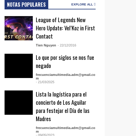
NOTAS POPULARES
EXPLORE ALL
League of Legends New
Hero Update: Vel’Koz in First
Contact
Tien Nguyen
- 22/12/2016
Lo que por siglos se nos fue
negado
frecuenciamultimedia.adm@gmail.co
m
- 21/03/2025
Lista la logística para el
concierto de Los Aguilar
para festejar el Día de las
Madres
frecuenciamultimedia.adm@gmail.co
m
- 09/05/2023