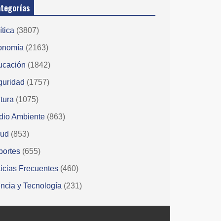
tegorías
ítica
(3807)
onomía
(2163)
ucación
(1842)
guridad
(1757)
tura
(1075)
dio Ambiente
(863)
lud
(853)
portes
(655)
icias Frecuentes
(460)
ncia y Tecnología
(231)