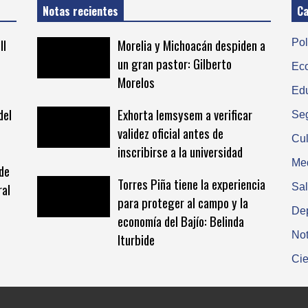
Notas recientes
Ca
II
Morelia y Michoacán despiden a
Pol
un gran pastor: Gilberto
Ec
Morelos
Ed
del
Exhorta Iemsysem a verificar
Se
validez oficial antes de
Cul
inscribirse a la universidad
Me
de
Torres Piña tiene la experiencia
ral
Sa
para proteger al campo y la
De
economía del Bajío: Belinda
Not
Iturbide
Cie