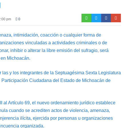
n
2:00 pm
0
naza, intimidación, coacción o cualquier forma de
rganizaciones vinculadas a actividades criminales o de
ar, inhibir o alterar la libre emisión del sufragio, será
n en Michoacán.
r las y los integrantes de la Septuagésima Sexta Legislatura
 de Participación Ciudadana del Estado de Michoacán de
XII al Artículo 69, el nuevo ordenamiento jurídico establece
 nula cuando se acrediten actos de violencia, amenaza,
njerencia ilícita, ejercida por personas u organizaciones
lincuencia organizada.