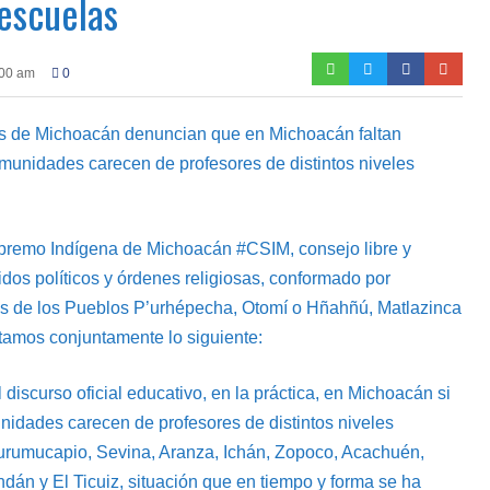
 escuelas
:00 am
0
s de Michoacán denuncian que en Michoacán faltan
munidades carecen de profesores de distintos niveles
upremo Indígena de Michoacán #CSIM, consejo libre y
dos políticos y órdenes religiosas, conformado por
es de los Pueblos P’urhépecha, Otomí o Hñahñú, Matlazinca
tamos conjuntamente lo siguiente:
iscurso oficial educativo, en la práctica, en Michoacán si
nidades carecen de profesores de distintos niveles
Zurumucapio, Sevina, Aranza, Ichán, Zopoco, Acachuén,
án y El Ticuiz, situación que en tiempo y forma se ha