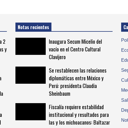
Notas recientes
Ca
a 2
Inaugura Secum Micelio del
Pol
as y
vacío en el Centro Cultural
Ec
Clavijero
Ed
Se restablecen las relaciones
Se
a
diplomáticas entre México y
Cul
Perú: presidenta Claudia
Me
la
Sheinbaum
Sa
Fiscalía requiere estabilidad
De
la
institucional y resultados para
Not
H
las y los michoacanos: Baltazar