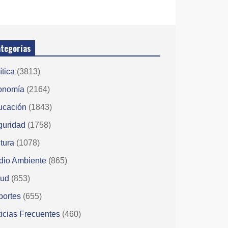
tegorías
ítica
(3813)
onomía
(2164)
ucación
(1843)
guridad
(1758)
tura
(1078)
dio Ambiente
(865)
lud
(853)
portes
(655)
icias Frecuentes
(460)