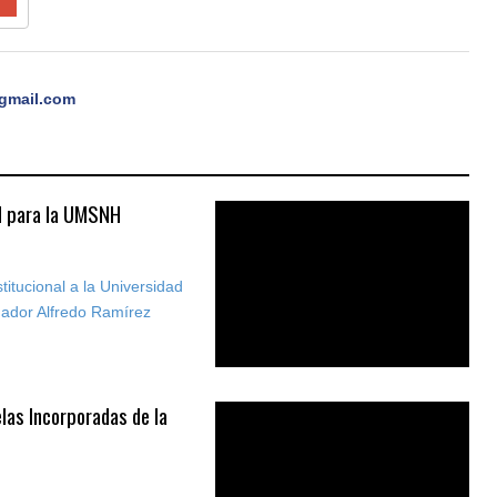
gmail.com
al para la UMSNH
stitucional a la Universidad
nador Alfredo Ramírez
elas Incorporadas de la