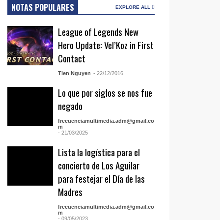
NOTAS POPULARES
EXPLORE ALL
League of Legends New
Hero Update: Vel’Koz in First
Contact
Tien Nguyen
- 22/12/2016
Lo que por siglos se nos fue
negado
frecuenciamultimedia.adm@gmail.co
m
- 21/03/2025
Lista la logística para el
concierto de Los Aguilar
para festejar el Día de las
Madres
frecuenciamultimedia.adm@gmail.co
m
- 09/05/2023