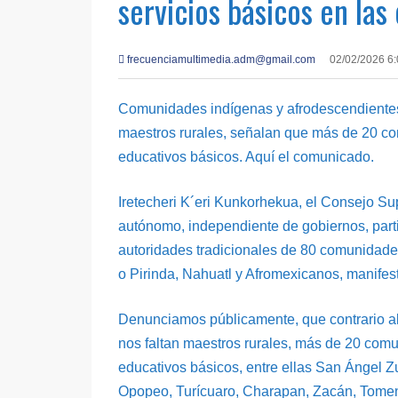
servicios básicos en las
frecuenciamultimedia.adm@gmail.com
02/02/2026 6
Comunidades indígenas y afrodescendiente
maestros rurales, señalan que más de 20 co
educativos básicos. Aquí el comunicado.
Iretecheri K´eri Kunkorhekua, el Consejo S
autónomo, independiente de gobiernos, parti
autoridades tradicionales de 80 comunidad
o Pirinda, Nahuatl y Afromexicanos, manifes
Denunciamos públicamente, que contrario al d
nos faltan maestros rurales, más de 20 comu
educativos básicos, entre ellas San Ángel 
Opopeo, Turícuaro, Charapan, Zacán, Tomend