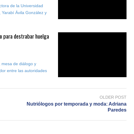
ectora de la Universidad
Yarabí Ávila González y
o para destrabar huelga
na mesa de diálogo y
dor entre las autoridades
OLDER POST
Nutriólogos por temporada y moda: Adriana
Paredes