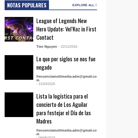
NOTAS POPULARES
EXPLORE ALL
League of Legends New
Hero Update: Vel’Koz in First
Contact
Tien Nguyen
- 22/12/2016
Lo que por siglos se nos fue
negado
frecuenciamultimedia.adm@gmail.co
m
- 21/03/2025
Lista la logística para el
concierto de Los Aguilar
para festejar el Día de las
Madres
frecuenciamultimedia.adm@gmail.co
m
- 09/05/2023