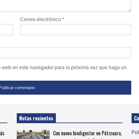
Correo electrónico
*
io web en este navegador para la próxima vez que haga un
Notas recientes
Ca
más
Con nuevo biodigestor en Pátzcuaro,
Pol