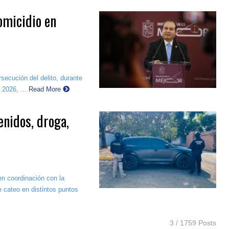
omicidio en
secución del delito, durante
 2026, ...
Read More
enidos, droga,
n coordinación con la
 cateo en distintos puntos
3 / 1759 Posts