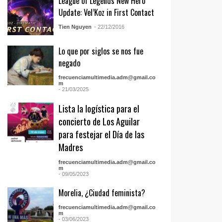
League of Legends New Hero
Update: Vel’Koz in First Contact
Tien Nguyen
- 22/12/2016
Lo que por siglos se nos fue
negado
frecuenciamultimedia.adm@gmail.co
m
- 21/03/2025
Lista la logística para el
concierto de Los Aguilar
para festejar el Día de las
Madres
frecuenciamultimedia.adm@gmail.co
m
- 09/05/2023
Morelia, ¿Ciudad feminista?
frecuenciamultimedia.adm@gmail.co
m
- 03/06/2023