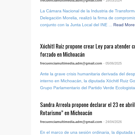
frecuenciamultimedia.adm@gmail.com
- 18/03/2024
La Cámara Nacional de la Industria de Transfo
Delegación Morelia, realizó la firma de compromi
conjunto con la Junta Local del INE ...
Read Mor
Xóchitl Ruiz propone crear Ley para atender c
forzado en Michoacán
frecuenciamultimedia.adm@gmail.com
- 05/06/2025
Ante la grave crisis humanitaria derivada del des
interno en Michoacán, la diputada Xóchitl Ruiz Go
Grupo Parlamentario del Partido Verde Ecologista 
Sandra Arreola propone declarar el 23 ee abril
Rotarismo” en Michoacán
frecuenciamultimedia.adm@gmail.com
- 24/04/2026
En el marco de una sesión ordinaria, la diputada 