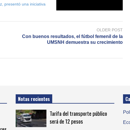
, presentó una iniciativa
OLDER POST
Con buenos resultados, el fútbol femenil de la
UMSNH demuestra su crecimiento
Notas recientes
Ca
Tarifa del transporte público
Pol
será de 12 pesos
Ec
eres