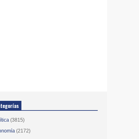
tegorías
ítica
(3815)
onomía
(2172)