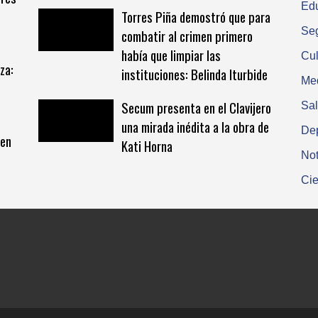
Ed
Torres Piña demostró que para
Se
combatir al crimen primero
había que limpiar las
Cul
za:
instituciones: Belinda Iturbide
Me
Secum presenta en el Clavijero
Sa
una mirada inédita a la obra de
De
den
Kati Horna
Not
Cie