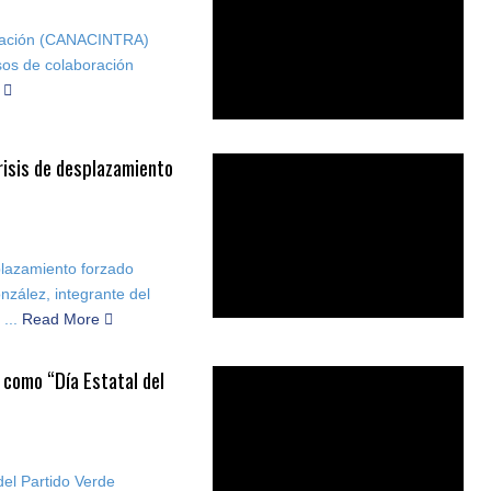
rmación (CANACINTRA)
sos de colaboración
e
risis de desplazamiento
plazamiento forzado
nzález, integrante del
...
Read More
 como “Día Estatal del
del Partido Verde