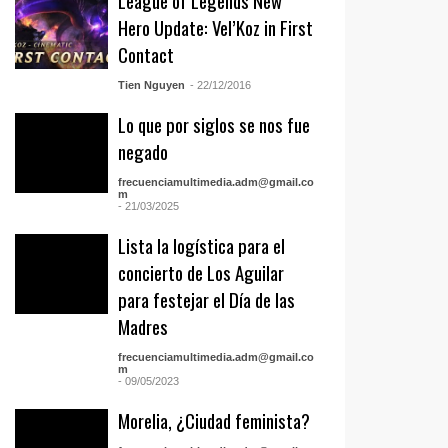
League of Legends New
Hero Update: Vel’Koz in First
Contact
Tien Nguyen
- 22/12/2016
Lo que por siglos se nos fue
negado
frecuenciamultimedia.adm@gmail.co
m
- 21/03/2025
Lista la logística para el
concierto de Los Aguilar
para festejar el Día de las
Madres
frecuenciamultimedia.adm@gmail.co
m
- 09/05/2023
Morelia, ¿Ciudad feminista?