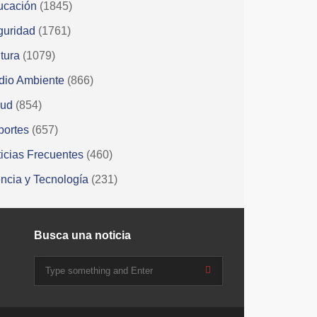
ucación
(1845)
guridad
(1761)
tura
(1079)
dio Ambiente
(866)
lud
(854)
portes
(657)
icias Frecuentes
(460)
ncia y Tecnología
(231)
Busca una noticia