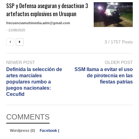
SSP y Defensa aseguran y desactivan 3
artefactos explosivos en Uruapan
frecuenciamultimedia.adm@gmail.com
- 21/08/2025
3 / 1757 Posts
NEWER POST
OLDER POST
Definida la selección de
SSM llama a evitar el uso
artes marciales
de pirotecnia en las
populares rumbo a
fiestas patrias
juegos nacionales:
Cecufid
COMMENTS
Wordpress (0)
Facebook (