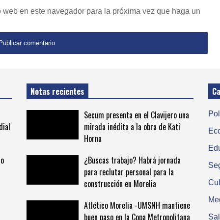
io web en este navegador para la próxima vez que haga un
Notas recientes
Ca
Secum presenta en el Clavijero una
Pol
dial
mirada inédita a la obra de Kati
Ec
Horna
Ed
to
¿Buscas trabajo? Habrá jornada
Se
para reclutar personal para la
construcción en Morelia
Cul
Me
Atlético Morelia -UMSNH mantiene
buen paso en la Copa Metropolitana
Sa