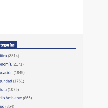
tegorías
ítica
(3814)
onomía
(2171)
ucación
(1845)
guridad
(1761)
tura
(1079)
dio Ambiente
(866)
lud
(854)