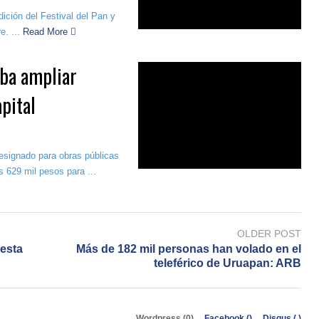
ción del Festival del Pan y
. ...
Read More
ba ampliar
pital
esignado para obras públicas
 629 mil pesos para ...
OLDER POST
uesta
Más de 182 mil personas han volado en el
teleférico de Uruapan: ARB
Wordpress (0)
Facebook (
)
Disqus (
)