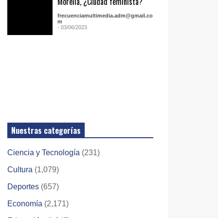
Morelia, ¿Ciudad feminista?
frecuenciamultimedia.adm@gmail.co
m
- 03/06/2023
Nuestras categorías
Ciencia y Tecnología
(231)
Cultura
(1,079)
Deportes
(657)
Economía
(2,171)