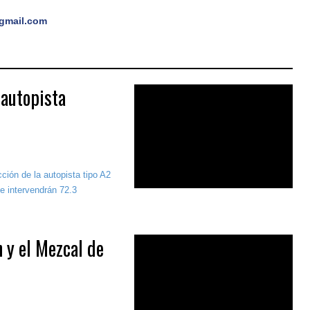
gmail.com
 autopista
ción de la autopista tipo A2
se intervendrán 72.3
n y el Mezcal de