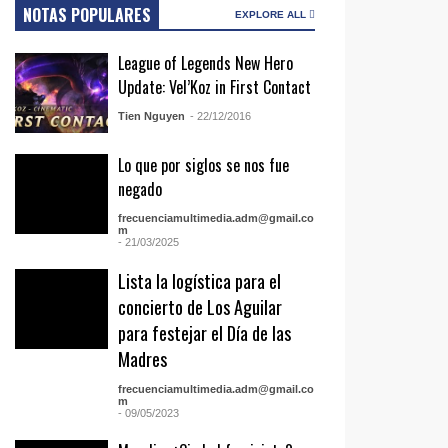
NOTAS POPULARES
EXPLORE ALL
League of Legends New Hero
Update: Vel’Koz in First Contact
Tien Nguyen
- 22/12/2016
Lo que por siglos se nos fue
negado
frecuenciamultimedia.adm@gmail.co
m
- 21/03/2025
Lista la logística para el
concierto de Los Aguilar
para festejar el Día de las
Madres
frecuenciamultimedia.adm@gmail.co
m
- 09/05/2023