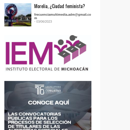
Morelia, ¿Ciudad feminista?
frecuenciamultimedia.adm@gmail.co
m
- 03/06/2023