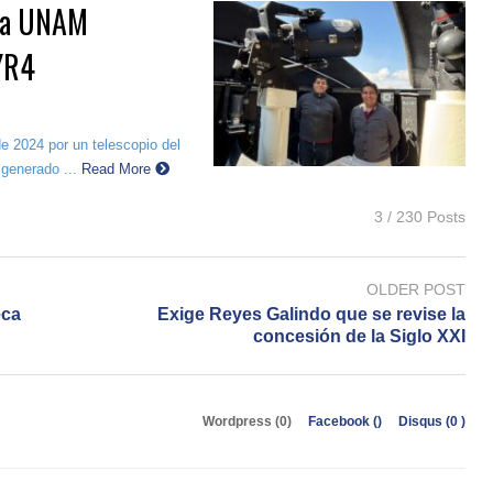
 la UNAM
YR4
e 2024 por un telescopio del
generado ...
Read More
3 / 230 Posts
OLDER POST
eca
Exige Reyes Galindo que se revise la
concesión de la Siglo XXI
Wordpress (0)
Facebook (
)
Disqus (
0
)