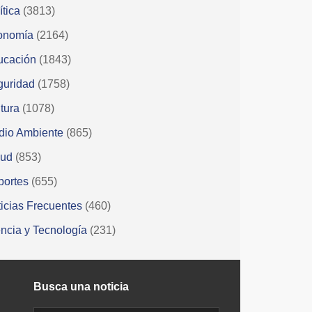
ítica
(3813)
onomía
(2164)
ucación
(1843)
guridad
(1758)
tura
(1078)
dio Ambiente
(865)
lud
(853)
portes
(655)
icias Frecuentes
(460)
ncia y Tecnología
(231)
Busca una noticia