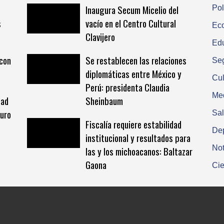
Inaugura Secum Micelio del
Pol
s
vacío en el Centro Cultural
Ec
Clavijero
Ed
 con
Se restablecen las relaciones
Se
diplomáticas entre México y
Cul
Perú: presidenta Claudia
Me
Sheinbaum
dad
guro
Sa
Fiscalía requiere estabilidad
De
institucional y resultados para
Not
las y los michoacanos: Baltazar
Gaona
Cie