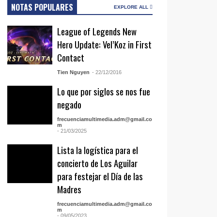
NOTAS POPULARES
EXPLORE ALL
League of Legends New
Hero Update: Vel’Koz in First
Contact
Tien Nguyen
- 22/12/2016
Lo que por siglos se nos fue
negado
frecuenciamultimedia.adm@gmail.co
m
- 21/03/2025
Lista la logística para el
concierto de Los Aguilar
para festejar el Día de las
Madres
frecuenciamultimedia.adm@gmail.co
m
- 09/05/2023