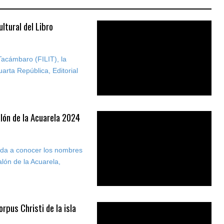
ltural del Libro
 Tacámbaro (FILIT), la
rta República, Editorial
lón de la Acuarela 2024
 da a conocer los nombres
lón de la Acuarela,
orpus Christi de la isla