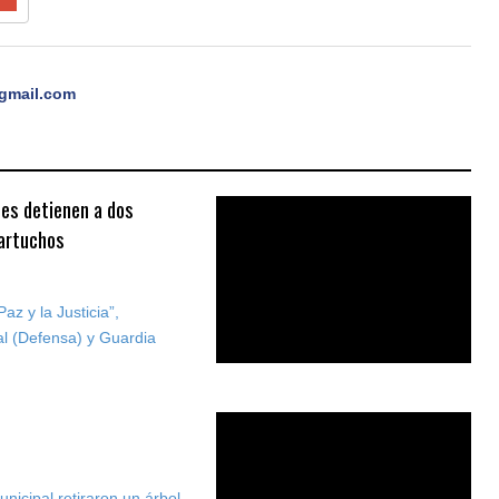
gmail.com
les detienen a dos
artuchos
z y la Justicia”,
al (Defensa) y Guardia
nicipal retiraron un árbol