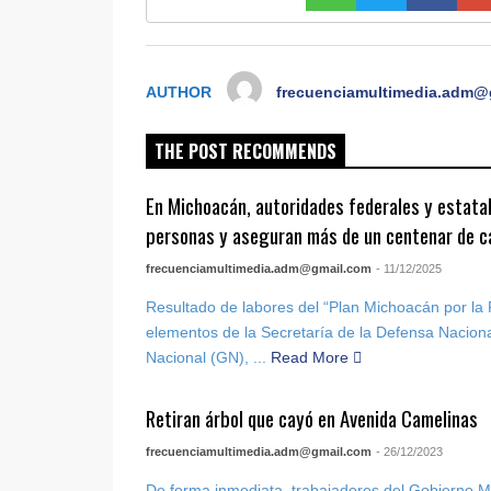
AUTHOR
frecuenciamultimedia.adm@
THE POST RECOMMENDS
En Michoacán, autoridades federales y estata
personas y aseguran más de un centenar de c
frecuenciamultimedia.adm@gmail.com
- 11/12/2025
Resultado de labores del “Plan Michoacán por la Pa
elementos de la Secretaría de la Defensa Nacion
Nacional (GN), ...
Read More
Retiran árbol que cayó en Avenida Camelinas
frecuenciamultimedia.adm@gmail.com
- 26/12/2023
De forma inmediata, trabajadores del Gobierno Mu