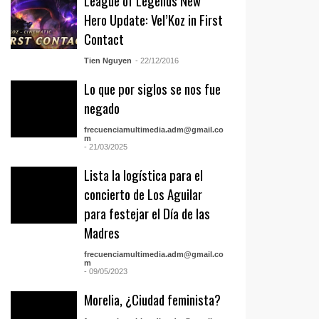
League of Legends New
Hero Update: Vel’Koz in First
Contact
Tien Nguyen
- 22/12/2016
Lo que por siglos se nos fue
negado
frecuenciamultimedia.adm@gmail.co
m
- 21/03/2025
Lista la logística para el
concierto de Los Aguilar
para festejar el Día de las
Madres
frecuenciamultimedia.adm@gmail.co
m
- 09/05/2023
Morelia, ¿Ciudad feminista?