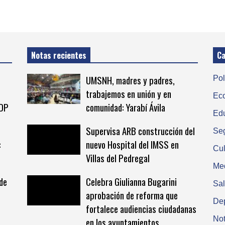
Notas recientes
Ca
UMSNH, madres y padres,
Pol
trabajemos en unión y en
Ec
TDP
comunidad: Yarabí Ávila
Ed
Supervisa ARB construcción del
Se
:
nuevo Hospital del IMSS en
Cul
Villas del Pedregal
Me
de
Celebra Giulianna Bugarini
Sa
aprobación de reforma que
De
fortalece audiencias ciudadanas
Not
en los ayuntamientos