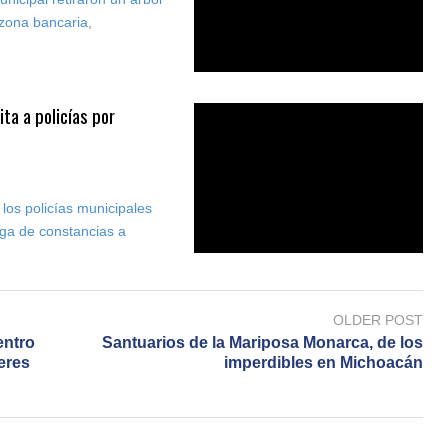
 zona bancaria,
ita a policías por
los policías municipales
ega de constancias a
OLDER POST
entro
Santuarios de la Mariposa Monarca, de los
eres
imperdibles en Michoacán