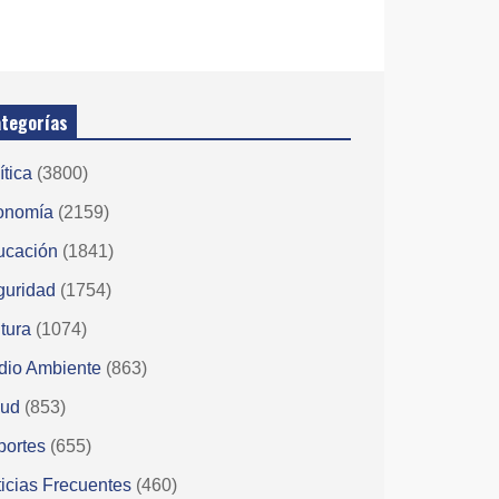
tegorías
ítica
(3800)
onomía
(2159)
ucación
(1841)
guridad
(1754)
tura
(1074)
dio Ambiente
(863)
lud
(853)
portes
(655)
icias Frecuentes
(460)