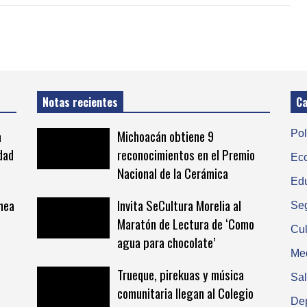
Notas recientes
Ca
a
Michoacán obtiene 9
Pol
dad
reconocimientos en el Premio
Ec
Nacional de la Cerámica
Ed
ínea
Invita SeCultura Morelia al
Se
Maratón de Lectura de ‘Como
Cul
agua para chocolate’
Me
Trueque, pirekuas y música
Sa
comunitaria llegan al Colegio
De