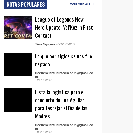
NOTAS POPULARES
EXPLORE ALL
League of Legends New
Hero Update: Vel’Koz in First
Contact
Tien Nguyen
- 22/12/2016
Lo que por siglos se nos fue
negado
frecuenciamultimedia.adm@gmail.co
m
- 21/03/2025
Lista la logística para el
concierto de Los Aguilar
para festejar el Día de las
Madres
frecuenciamultimedia.adm@gmail.co
m
- 09/05/2023