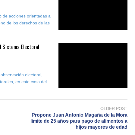
nto de acciones orientadas a
leno de los derechos de las
l Sistema Electoral
 observación electoral,
torales, en este caso del
OLDER POST
Propone Juan Antonio Magaña de la Mora
límite de 25 años para pago de alimentos a
hijos mayores de edad