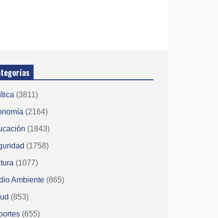
tegorías
ítica
(3811)
onomía
(2164)
ucación
(1843)
guridad
(1758)
tura
(1077)
dio Ambiente
(865)
lud
(853)
portes
(655)