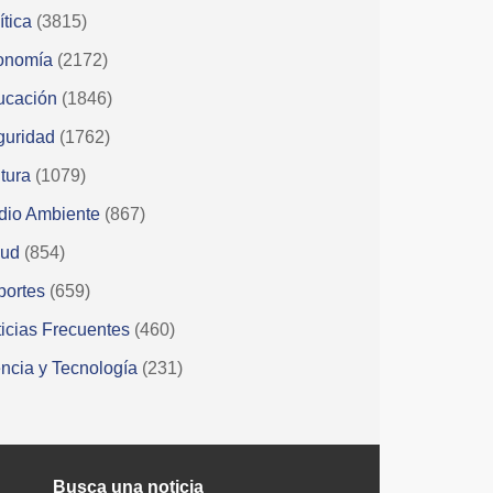
ítica
(3815)
onomía
(2172)
ucación
(1846)
guridad
(1762)
tura
(1079)
dio Ambiente
(867)
lud
(854)
portes
(659)
icias Frecuentes
(460)
ncia y Tecnología
(231)
Busca una noticia