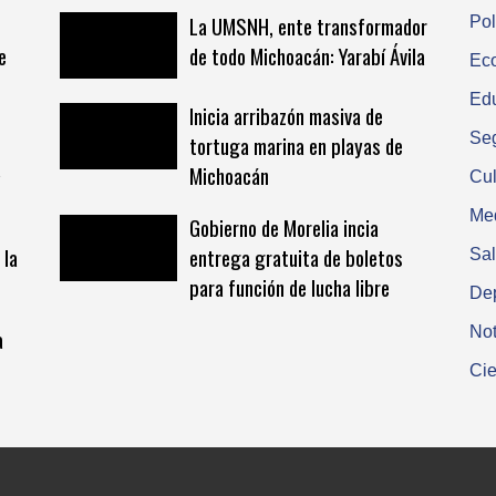
La UMSNH, ente transformador
Pol
e
de todo Michoacán: Yarabí Ávila
Ec
Ed
Inicia arribazón masiva de
Se
tortuga marina en playas de
a
Michoacán
Cul
Me
Gobierno de Morelia incia
 la
entrega gratuita de boletos
Sa
para función de lucha libre
De
Not
a
Cie