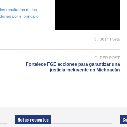
 los resultados de los
urías por el principio
3 / 3814 Posts
OLDER POST
n
Fortalece FGE acciones para garantizar una
justicia incluyente en Michoacán
Notas recientes
Ca