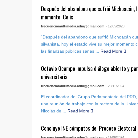
Después del abandono que sufrió Michoacán, h
momento: Celis
frecuenciamultimedia.adm@gmail.com
- 12/05/2023
“Después del abandono que sufrió Michoacán dur
silvanista, hoy el estado vive su mejor momento 
las finanzas públicas sanas ...
Read More
Octavio Ocampo impulsa diálogo abierto y par
universitaria
frecuenciamultimedia.adm@gmail.com
- 20/11/2024
El coordinador del Grupo Parlamentario del PRD
una reunión de trabajo con la rectora de la Univ
Nicolás de ...
Read More
Concluye INE cómputos del Proceso Electoral
frecuenciamultimedia.adm@gmail.com
- 11/06/2024