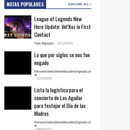
NOTAS POPULARES
EXPLORE ALL
League of Legends New
Hero Update: Vel’Koz in First
Contact
Tien Nguyen
- 22/12/2016
Lo que por siglos se nos fue
negado
frecuenciamultimedia.adm@gmail.co
m
- 21/03/2025
Lista la logística para el
concierto de Los Aguilar
para festejar el Día de las
Madres
frecuenciamultimedia.adm@gmail.co
m
- 09/05/2023