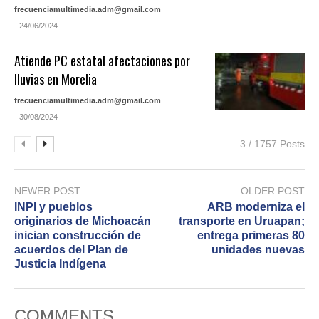
frecuenciamultimedia.adm@gmail.com
- 24/06/2024
Atiende PC estatal afectaciones por
lluvias en Morelia
frecuenciamultimedia.adm@gmail.com
- 30/08/2024
3 / 1757 Posts
NEWER POST
OLDER POST
INPI y pueblos
ARB moderniza el
originarios de Michoacán
transporte en Uruapan;
inician construcción de
entrega primeras 80
acuerdos del Plan de
unidades nuevas
Justicia Indígena
COMMENTS