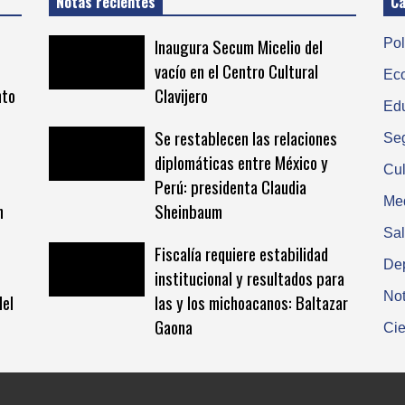
Notas recientes
Ca
Inaugura Secum Micelio del
Pol
vacío en el Centro Cultural
Ec
nto
Clavijero
Ed
Se restablecen las relaciones
Se
diplomáticas entre México y
Cul
Perú: presidenta Claudia
Me
n
Sheinbaum
Sa
Fiscalía requiere estabilidad
De
institucional y resultados para
Not
del
las y los michoacanos: Baltazar
Gaona
Cie