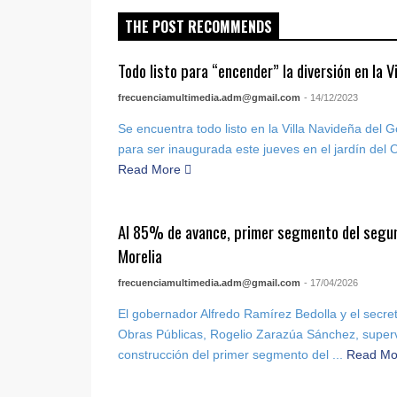
THE POST RECOMMENDS
Todo listo para “encender” la diversión en la V
frecuenciamultimedia.adm@gmail.com
- 14/12/2023
Se encuentra todo listo en la Villa Navideña del
para ser inaugurada este jueves en el jardín del O
Read More
Al 85% de avance, primer segmento del segund
Morelia
frecuenciamultimedia.adm@gmail.com
- 17/04/2026
El gobernador Alfredo Ramírez Bedolla y el secr
Obras Públicas, Rogelio Zarazúa Sánchez, superv
construcción del primer segmento del ...
Read M