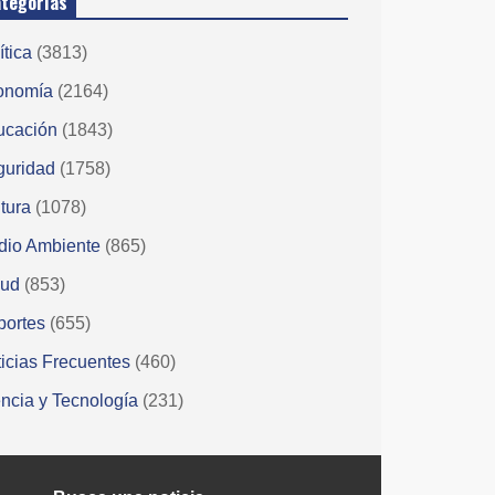
tegorías
ítica
(3813)
onomía
(2164)
ucación
(1843)
guridad
(1758)
tura
(1078)
dio Ambiente
(865)
lud
(853)
portes
(655)
icias Frecuentes
(460)
ncia y Tecnología
(231)