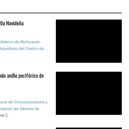
illa Navideña
 Gobierno de Michoacán
rquidiario del Centro de ...
o anillo periférico de
etario de Comunicaciones y
isaron las labores de
ore