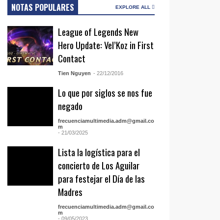
NOTAS POPULARES
EXPLORE ALL
League of Legends New
Hero Update: Vel’Koz in First
Contact
Tien Nguyen
- 22/12/2016
Lo que por siglos se nos fue
negado
frecuenciamultimedia.adm@gmail.co
m
- 21/03/2025
Lista la logística para el
concierto de Los Aguilar
para festejar el Día de las
Madres
frecuenciamultimedia.adm@gmail.co
m
- 09/05/2023