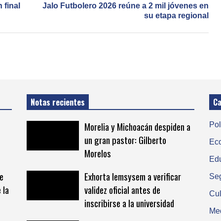
 final
Jalo Futbolero 2026 reúne a 2 mil jóvenes en
su etapa regional
Notas recientes
Ca
Morelia y Michoacán despiden a
Pol
un gran pastor: Gilberto
Ec
Morelos
Ed
ve
Exhorta Iemsysem a verificar
Se
 la
validez oficial antes de
Cul
inscribirse a la universidad
Me