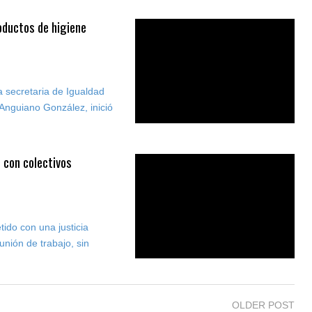
oductos de higiene
 secretaria de Igualdad
 Anguiano González, inició
 con colectivos
ido con una justicia
unión de trabajo, sin
OLDER POST