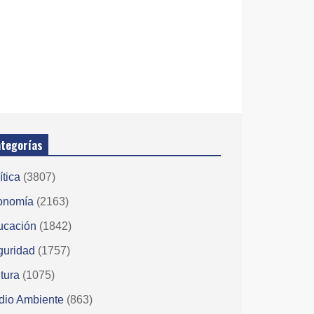
tegorías
ítica
(3807)
onomía
(2163)
ucación
(1842)
guridad
(1757)
tura
(1075)
dio Ambiente
(863)