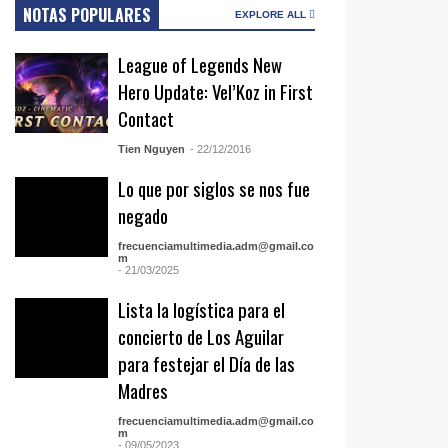
NOTAS POPULARES
EXPLORE ALL
League of Legends New
Hero Update: Vel’Koz in First
Contact
Tien Nguyen
- 22/12/2016
Lo que por siglos se nos fue
negado
frecuenciamultimedia.adm@gmail.co
m
- 21/03/2025
Lista la logística para el
concierto de Los Aguilar
para festejar el Día de las
Madres
frecuenciamultimedia.adm@gmail.co
m
- 09/05/2023