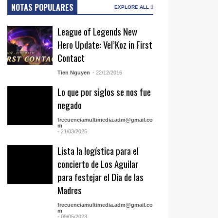
NOTAS POPULARES
EXPLORE ALL
League of Legends New
Hero Update: Vel’Koz in First
Contact
Tien Nguyen
- 22/12/2016
Lo que por siglos se nos fue
negado
frecuenciamultimedia.adm@gmail.co
m
- 21/03/2025
Lista la logística para el
concierto de Los Aguilar
para festejar el Día de las
Madres
frecuenciamultimedia.adm@gmail.co
m
- 09/05/2023