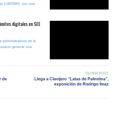
lgo (UMSNH), son una
ámites digitales en SEE
s administrativos de la
cesario generar una
OLDER POST
r de
Llega a Clavijero “Latas de Palestina”,
exposición de Rodrigo Ímaz