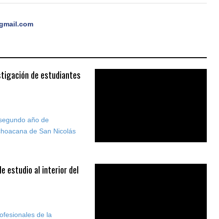
gmail.com
stigación de estudiantes
l segundo año de
ichoacana de San Nicolás
 estudio al interior del
ofesionales de la