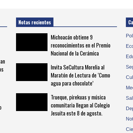
Notas recientes
Ca
Michoacán obtiene 9
Pol
reconocimientos en el Premio
Ec
Nacional de la Cerámica
Ed
man
Invita SeCultura Morelia al
Se
os
Maratón de Lectura de ‘Como
Cul
agua para chocolate’
Me
Trueque, pirekuas y música
Sa
comunitaria llegan al Colegio
o
De
Jesuita este 8 de agosto.
Not
Cie