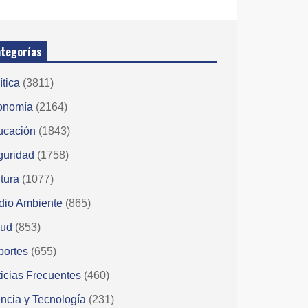
tegorías
ítica
(3811)
onomía
(2164)
ucación
(1843)
guridad
(1758)
tura
(1077)
dio Ambiente
(865)
lud
(853)
portes
(655)
icias Frecuentes
(460)
ncia y Tecnología
(231)