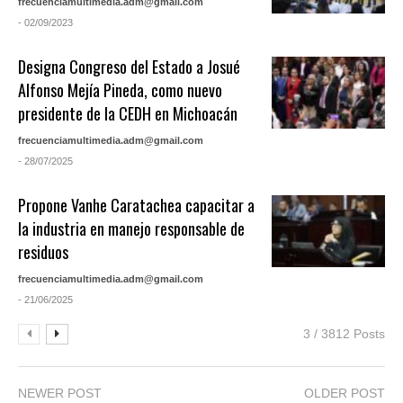
frecuenciamultimedia.adm@gmail.com
- 02/09/2023
Designa Congreso del Estado a Josué
Alfonso Mejía Pineda, como nuevo
presidente de la CEDH en Michoacán
frecuenciamultimedia.adm@gmail.com
- 28/07/2025
Propone Vanhe Caratachea capacitar a
la industria en manejo responsable de
residuos
frecuenciamultimedia.adm@gmail.com
- 21/06/2025
3 / 3812 Posts
NEWER POST
OLDER POST