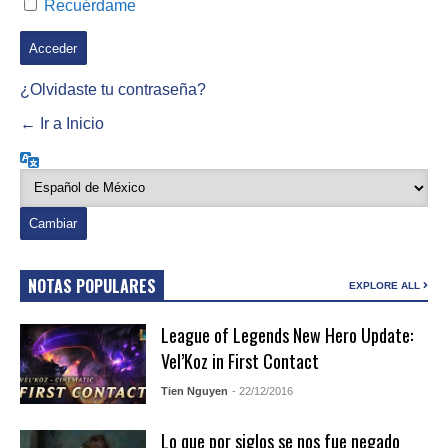
Recuérdame
¿Olvidaste tu contraseña?
← Ir a Inicio
Idioma
NOTAS POPULARES
EXPLORE ALL
League of Legends New Hero Update:
Vel’Koz in First Contact
Tien Nguyen
- 22/12/2016
Lo que por siglos se nos fue negado