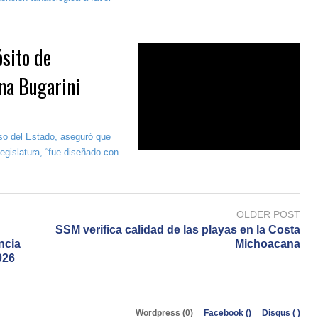
sito de
nna Bugarini
eso del Estado, aseguró que
egislatura, “fue diseñado con
OLDER POST
SSM verifica calidad de las playas en la Costa
ncia
Michoacana
026
Wordpress (0)
Facebook (
)
Disqus (
)