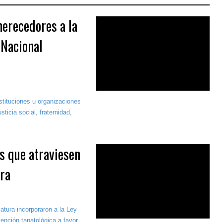
erecedores a la
Nacional
stituciones u organizaciones
ticia social, fraternidad,
s que atraviesen
ura
atura incorporaron a la Ley
ención tanatológica a favor