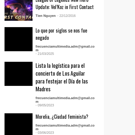
Update: Vel’Koz in First Contact
Tien Nguyen
- 22/12/2016
Lo que por siglos se nos fue
negado
frecuenciamultimedia.adm@gmail.co
m
- 21/03/2025
Lista la logística para el
concierto de Los Aguilar
para festejar el Día de las
Madres
frecuenciamultimedia.adm@gmail.co
m
- 09/05/2023
Morelia, ¿Ciudad feminista?
frecuenciamultimedia.adm@gmail.co
m
- 03/06/2023