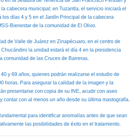
ero en la Jefatura de Tenencia de San Francisco Peribán y
 la cabecera municipal; en Tuzantla, el servicio iniciará el
á los días 4 y 5 en el Jardín Principal de la cabecera
 IMSS-Bienestar de la comunidad de El Olivo.
dad de Valle de Juárez en Zinapécuaro, en el centro de
Chucándiro la unidad estará el día 4 en la presidencia
e la comunidad de las Cruces de Barreras.
 40 y 69 años, quienes podrán realizarse el estudio de
00 horas. Para asegurar la calidad de la imagen y la
erán presentarse con copia de su INE, acudir con aseo
 y contar con al menos un año desde su última mastografía.
fundamental para identificar anomalías antes de que sean
ativamente las posibilidades de éxito en el tratamiento.