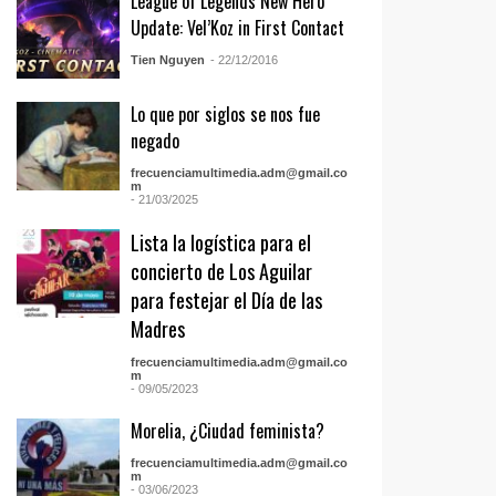
League of Legends New Hero
Update: Vel’Koz in First Contact
Tien Nguyen
- 22/12/2016
Lo que por siglos se nos fue
negado
frecuenciamultimedia.adm@gmail.co
m
- 21/03/2025
Lista la logística para el
concierto de Los Aguilar
para festejar el Día de las
Madres
frecuenciamultimedia.adm@gmail.co
m
- 09/05/2023
Morelia, ¿Ciudad feminista?
frecuenciamultimedia.adm@gmail.co
m
- 03/06/2023