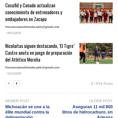
Cecufid y Conade actualizan
conocimiento de entrenadores y
embajadores en Zacapu
frecuenciamultimedia.adm@gmail.com
- 09/11/2025
Nicolaitas siguen destacando, ‘El Tigre’
Castro anota en juego de preparación
del Atlético Morelia
frecuenciamultimedia.adm@gmail.com
- 31/12/2025
3 / 654 Posts
NEWER POST
OLDER POST
Michoacán se une a la
Aseguran 11 mil 800
élite mundial contra la
litros de hidrocarburo, en
deforestación
Arteaga