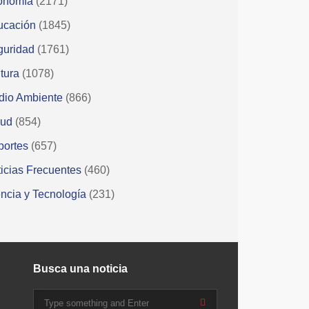
onomía
(2171)
ucación
(1845)
guridad
(1761)
tura
(1078)
dio Ambiente
(866)
lud
(854)
portes
(657)
icias Frecuentes
(460)
ncia y Tecnología
(231)
Busca una noticia