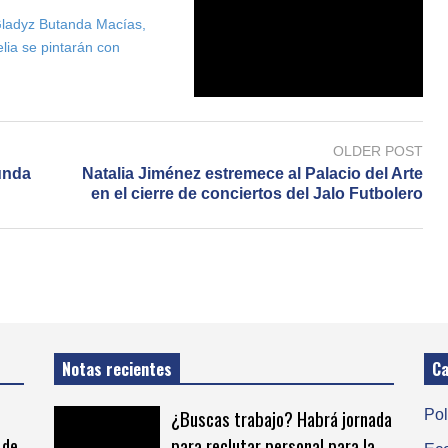
 Gladyz Butanda Macías,
elia se pintarán con
OLDER POST
unda
Natalia Jiménez estremece al Palacio del Arte
en el cierre de conciertos del Jalo Futbolero
Notas recientes
Ca
¿Buscas trabajo? Habrá jornada
Pol
 de
para reclutar personal para la