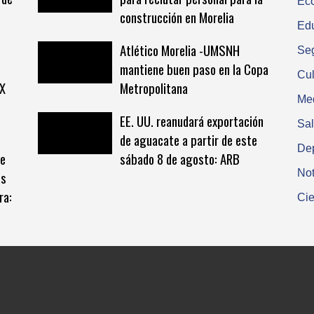
Ec
construcción en Morelia
Ed
Atlético Morelia -UMSNH
Se
mantiene buen paso en la Copa
Cul
XX
Metropolitana
Me
EE. UU. reanudará exportación
Sa
de aguacate a partir de este
De
be
sábado 8 de agosto: ARB
Not
es
ra:
Cie