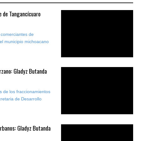
nte de Tangancícuaro
r comerciantes de
del municipio michoacano
rzano: Gladyz Butanda
s de los fraccionamientos
retaria de Desarrollo
 urbanos: Gladyz Butanda