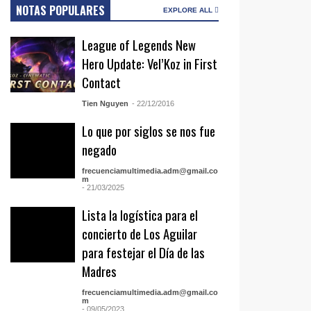
NOTAS POPULARES
EXPLORE ALL
League of Legends New
Hero Update: Vel’Koz in First
Contact
Tien Nguyen
- 22/12/2016
Lo que por siglos se nos fue
negado
frecuenciamultimedia.adm@gmail.co
m
- 21/03/2025
Lista la logística para el
concierto de Los Aguilar
para festejar el Día de las
Madres
frecuenciamultimedia.adm@gmail.co
m
- 09/05/2023