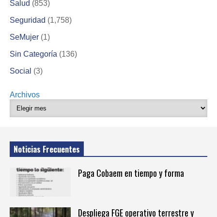
Salud
(853)
Seguridad
(1,758)
SeMujer
(1)
Sin Categoría
(136)
Social
(3)
Archivos
Noticias Frecuentes
Paga Cobaem en tiempo y forma
Despliega FGE operativo terrestre y