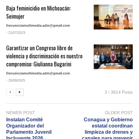
Baja feminicidio en Michoacán:
Seimujer
frecuenciamultimedia.adm@gmail.com
- 21/07/2023
Garantizar un Congreso libre de
violencia y discriminación es nuestro
compromiso: Giulianna Bugarini
frecuenciamultimedia.adm@gmail.com
- 25/09/2025
3 / 3814 Posts
NEWER POST
OLDER POST
Instalan Comité
Conagua y Gobierno
Organizador del
estatal coordinan
Parlamento Juvenil
limpieza de drenes y
Incluyente 2026
canales para prevenir