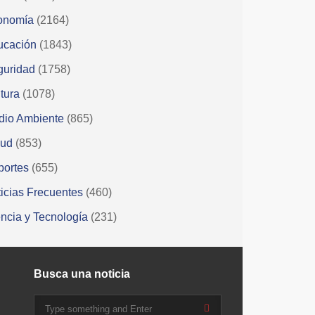
onomía
(2164)
ucación
(1843)
guridad
(1758)
tura
(1078)
dio Ambiente
(865)
lud
(853)
portes
(655)
icias Frecuentes
(460)
ncia y Tecnología
(231)
Busca una noticia