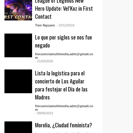
League of Legends New
Hero Update: Vel’Koz in First
Contact
Tien Nguyen
- 22/12/2016
Lo que por siglos se nos fue
negado
frecuenciamultimedia.adm@gmail.co
m
- 21/03/2025
Lista la logística para el
concierto de Los Aguilar
para festejar el Día de las
Madres
frecuenciamultimedia.adm@gmail.co
m
- 09/05/2023
Morelia, ¿Ciudad feminista?