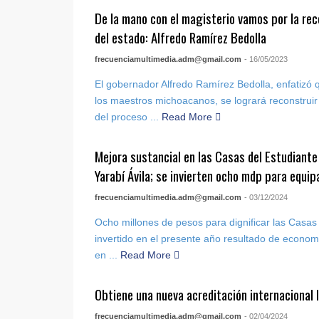
De la mano con el magisterio vamos por la re
del estado: Alfredo Ramírez Bedolla
frecuenciamultimedia.adm@gmail.com
- 16/05/2023
El gobernador Alfredo Ramírez Bedolla, enfatizó 
los maestros michoacanos, se logrará reconstrui
del proceso ...
Read More
Mejora sustancial en las Casas del Estudiante
Yarabí Ávila; se invierten ocho mdp para equip
frecuenciamultimedia.adm@gmail.com
- 03/12/2024
Ocho millones de pesos para dignificar las Casas
invertido en el presente año resultado de econo
en ...
Read More
Obtiene una nueva acreditación internacional
frecuenciamultimedia.adm@gmail.com
- 02/04/2024