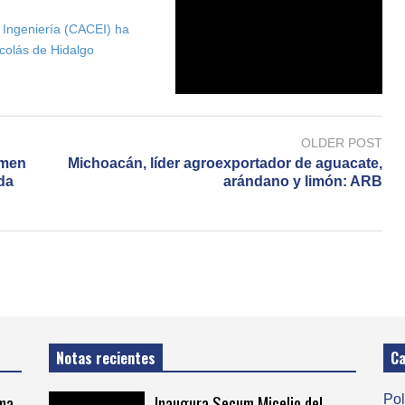
 Ingeniería (CACEI) ha
colás de Hidalgo
OLDER POST
amen
Michoacán, líder agroexportador de aguacate,
da
arándano y limón: ARB
Notas recientes
Ca
rma
Inaugura Secum Micelio del
Pol