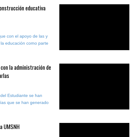
construcción educativa
que con el apoyo de las y
r la educación como parte
 con la administración de
arlas
 del Estudiante se han
mías que se han generado
 la UMSNH