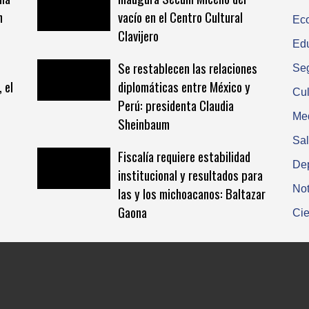
n
vacío en el Centro Cultural
Ec
Clavijero
Ed
Se restablecen las relaciones
Se
 el
diplomáticas entre México y
Cul
Perú: presidenta Claudia
Me
Sheinbaum
Sa
Fiscalía requiere estabilidad
De
institucional y resultados para
Not
las y los michoacanos: Baltazar
Gaona
Cie