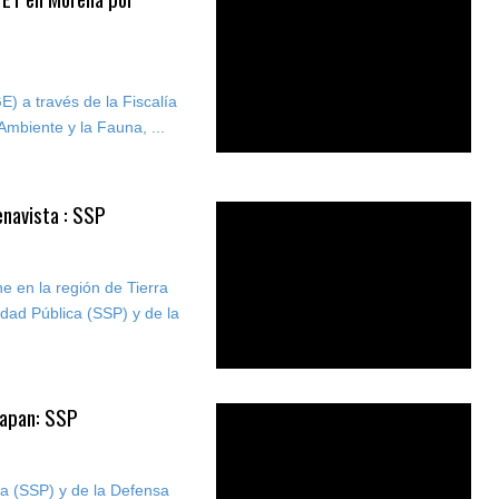
) a través de la Fiscalía
Ambiente y la Fauna, ...
enavista : SSP
e en la región de Tierra
idad Pública (SSP) y de la
uapan: SSP
ca (SSP) y de la Defensa