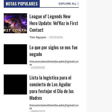
NOTAS POPULARES
EXPLORE ALL
League of Legends New
Hero Update: Vel’Koz in First
Contact
Tien Nguyen
- 22/12/2016
Lo que por siglos se nos fue
negado
frecuenciamultimedia.adm@gmail.co
m
- 21/03/2025
Lista la logística para el
concierto de Los Aguilar
para festejar el Día de las
Madres
frecuenciamultimedia.adm@gmail.co
m
- 09/05/2023