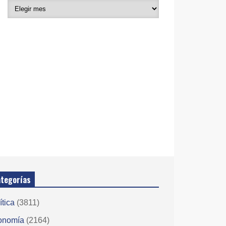
tegorías
ítica
(3811)
onomía
(2164)