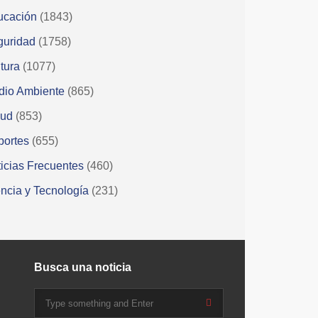
ucación
(1843)
guridad
(1758)
tura
(1077)
dio Ambiente
(865)
lud
(853)
portes
(655)
icias Frecuentes
(460)
ncia y Tecnología
(231)
Busca una noticia