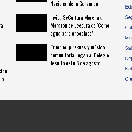
Nacional de la Cerámica
Ed
Invita SeCultura Morelia al
Se
ra
Maratón de Lectura de ‘Como
Cul
agua para chocolate’
Me
Trueque, pirekuas y música
Sa
comunitaria llegan al Colegio
De
Jesuita este 8 de agosto.
Not
ción
lo
Cie