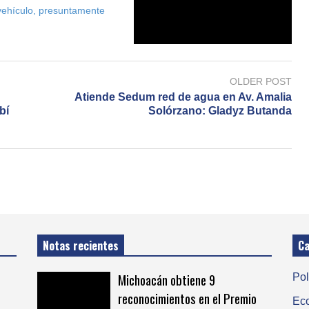
 vehículo, presuntamente
OLDER POST
Atiende Sedum red de agua en Av. Amalia
bí
Solórzano: Gladyz Butanda
Notas recientes
Ca
Michoacán obtiene 9
Pol
e
reconocimientos en el Premio
Ec