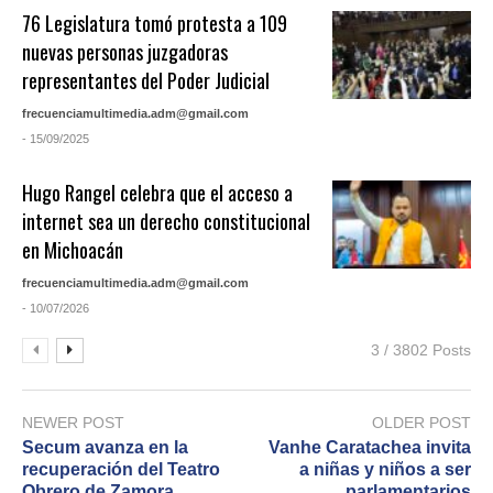
76 Legislatura tomó protesta a 109
nuevas personas juzgadoras
representantes del Poder Judicial
frecuenciamultimedia.adm@gmail.com
- 15/09/2025
Hugo Rangel celebra que el acceso a
internet sea un derecho constitucional
en Michoacán
frecuenciamultimedia.adm@gmail.com
- 10/07/2026
3 / 3802 Posts
NEWER POST
OLDER POST
Secum avanza en la
Vanhe Caratachea invita
recuperación del Teatro
a niñas y niños a ser
Obrero de Zamora
parlamentarios