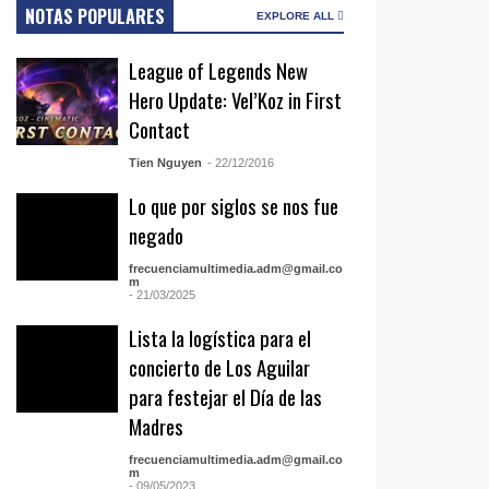
NOTAS POPULARES
EXPLORE ALL
League of Legends New
Hero Update: Vel’Koz in First
Contact
Tien Nguyen
- 22/12/2016
Lo que por siglos se nos fue
negado
frecuenciamultimedia.adm@gmail.co
m
- 21/03/2025
Lista la logística para el
concierto de Los Aguilar
para festejar el Día de las
Madres
frecuenciamultimedia.adm@gmail.co
m
- 09/05/2023