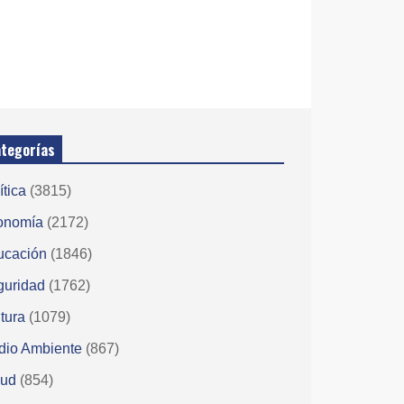
tegorías
ítica
(3815)
onomía
(2172)
ucación
(1846)
guridad
(1762)
tura
(1079)
dio Ambiente
(867)
lud
(854)