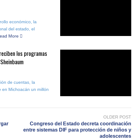
rollo económico, la
onal del estado, el
ead More
 reciben los programas
a Sheinbaum
ión de cuentas, la
 en Michoacán un millón
OLDER POST
rgar
Congreso del Estado decreta coordinación
entre sistemas DIF para protección de niños y
adolescentes