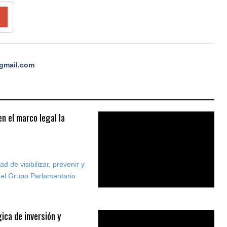
gmail.com
en el marco legal la
d de visibilizar, prevenir y
 del Grupo Parlamentario
ica de inversión y