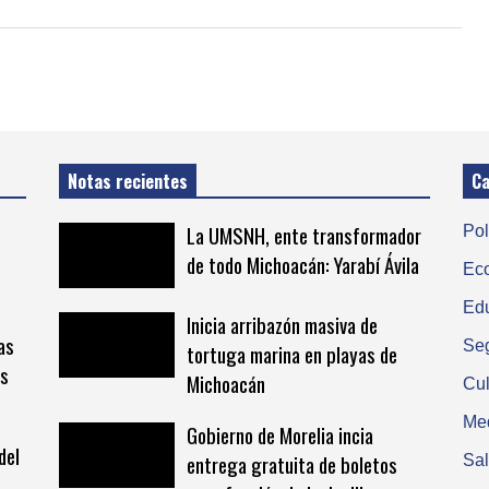
Notas recientes
Ca
La UMSNH, ente transformador
Pol
de todo Michoacán: Yarabí Ávila
Ec
Ed
Inicia arribazón masiva de
as
Se
tortuga marina en playas de
as
Michoacán
Cul
Me
Gobierno de Morelia incia
del
entrega gratuita de boletos
Sa