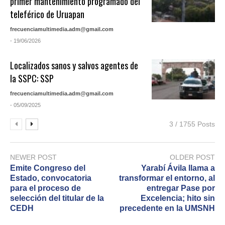
primer mantenimiento programado del
teleférico de Uruapan
frecuenciamultimedia.adm@gmail.com
- 19/06/2026
Localizados sanos y salvos agentes de
la SSPC: SSP
frecuenciamultimedia.adm@gmail.com
- 05/09/2025
3 / 1755 Posts
NEWER POST
OLDER POST
Emite Congreso del
Yarabí Ávila llama a
Estado, convocatoria
transformar el entorno, al
para el proceso de
entregar Pase por
selección del titular de la
Excelencia; hito sin
CEDH
precedente en la UMSNH