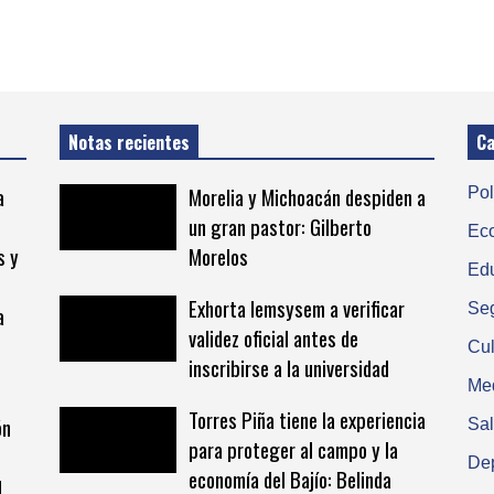
Notas recientes
Ca
a
Morelia y Michoacán despiden a
Pol
un gran pastor: Gilberto
Ec
s y
Morelos
Ed
Exhorta Iemsysem a verificar
Se
a
validez oficial antes de
Cul
inscribirse a la universidad
Me
Torres Piña tiene la experiencia
ón
Sa
para proteger al campo y la
De
economía del Bajío: Belinda
d