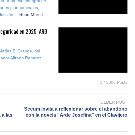
a propuesta integral de
iones plurinominales,
ección ...
Read More
seguridad en 2025: ARB
atías El Grande, del
rnador Alfredo Ramírez
3 / 3806 Posts
OLDER POST
Secum invita a reflexionar sobre el abandono
 a las
con la novela “Arde Josefina” en el Clavijero