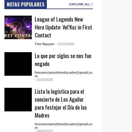
NOTAS POPULARES
EXPLORE ALL
League of Legends New
Hero Update: Vel’Koz in First
Contact
Tien Nguyen
- 22/12/2016
Lo que por siglos se nos fue
negado
frecuenciamultimedia.adm@gmail.co
m
- 21/03/2025
Lista la logística para el
concierto de Los Aguilar
para festejar el Día de las
Madres
frecuenciamultimedia.adm@gmail.co
m
- 09/05/2023