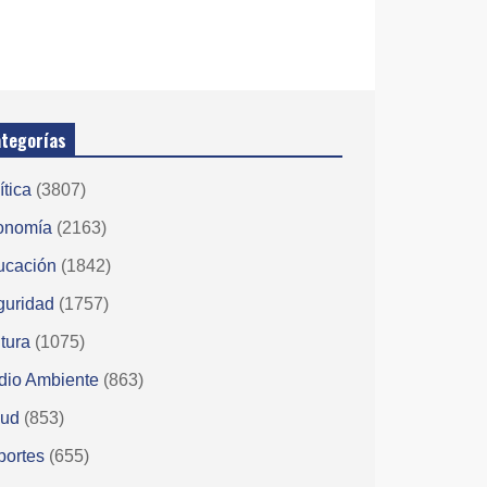
tegorías
ítica
(3807)
onomía
(2163)
ucación
(1842)
guridad
(1757)
tura
(1075)
dio Ambiente
(863)
lud
(853)
portes
(655)