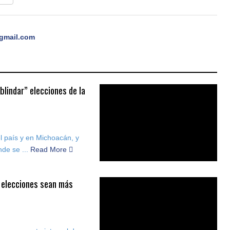
gmail.com
lindar” elecciones de la
el país y en Michoacán, y
de se ...
Read More
 elecciones sean más