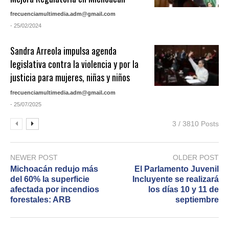
frecuenciamultimedia.adm@gmail.com
- 25/02/2024
Sandra Arreola impulsa agenda
legislativa contra la violencia y por la
justicia para mujeres, niñas y niños
frecuenciamultimedia.adm@gmail.com
- 25/07/2025
3 / 3810 Posts
NEWER POST
OLDER POST
Michoacán redujo más
El Parlamento Juvenil
del 60% la superficie
Incluyente se realizará
afectada por incendios
los días 10 y 11 de
forestales: ARB
septiembre