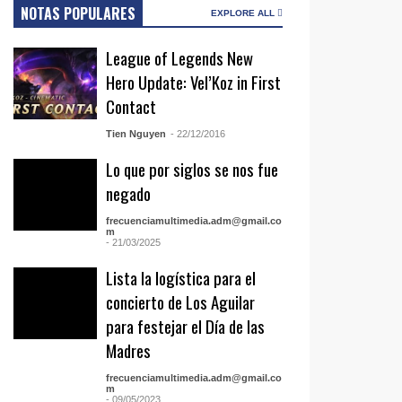
NOTAS POPULARES
EXPLORE ALL
League of Legends New
Hero Update: Vel’Koz in First
Contact
Tien Nguyen
- 22/12/2016
Lo que por siglos se nos fue
negado
frecuenciamultimedia.adm@gmail.co
m
- 21/03/2025
Lista la logística para el
concierto de Los Aguilar
para festejar el Día de las
Madres
frecuenciamultimedia.adm@gmail.co
m
- 09/05/2023