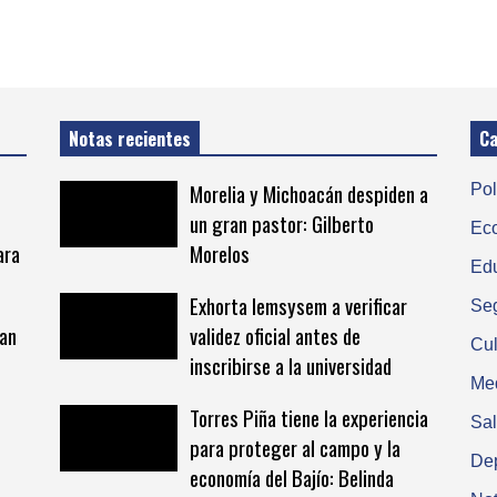
Notas recientes
Ca
Morelia y Michoacán despiden a
Pol
un gran pastor: Gilberto
Ec
ara
Morelos
Ed
Exhorta Iemsysem a verificar
Se
han
validez oficial antes de
Cul
inscribirse a la universidad
Me
Torres Piña tiene la experiencia
Sa
para proteger al campo y la
De
economía del Bajío: Belinda