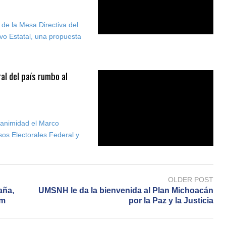
 de la Mesa Directiva del
ivo Estatal, una propuesta
al del país rumbo al
unanimidad el Marco
sos Electorales Federal y
OLDER POST
aña,
UMSNH le da la bienvenida al Plan Michoacán
em
por la Paz y la Justicia