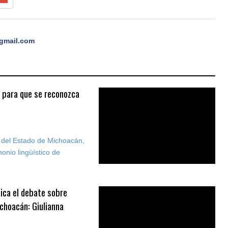
gmail.com
a para que se reconozca
ca del Estado de Michoacán,
onio lingüístico de
ica el debate sobre
ichoacán: Giulianna