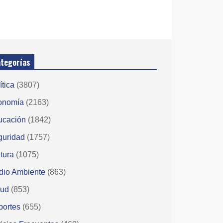
tegorías
ítica
(3807)
onomía
(2163)
ucación
(1842)
guridad
(1757)
tura
(1075)
dio Ambiente
(863)
lud
(853)
portes
(655)