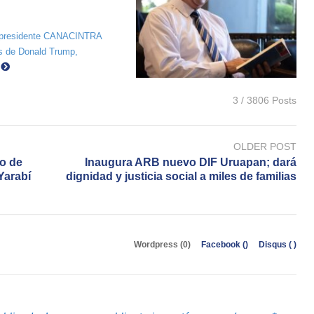
 Expresidente CANACINTRA
as de Donald Trump,
e
3 / 3806 Posts
OLDER POST
to de
Inaugura ARB nuevo DIF Uruapan; dará
Yarabí
dignidad y justicia social a miles de familias
Wordpress (0)
Facebook (
)
Disqus (
)