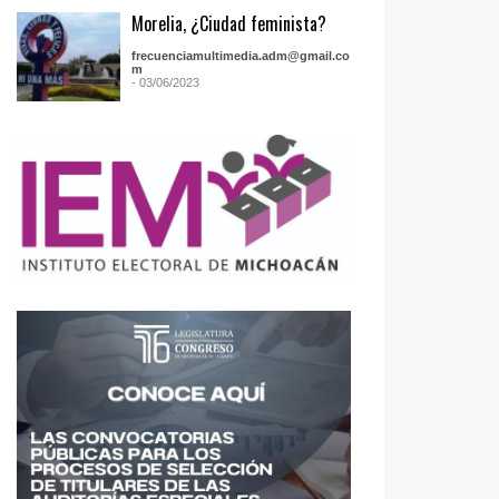
Morelia, ¿Ciudad feminista?
frecuenciamultimedia.adm@gmail.co
m
- 03/06/2023