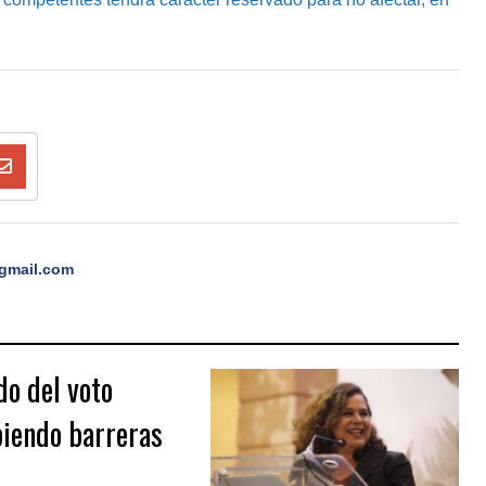
gmail.com
do del voto
piendo barreras