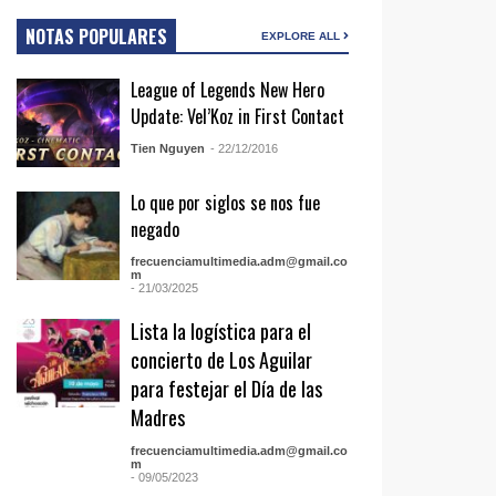
NOTAS POPULARES
EXPLORE ALL
League of Legends New Hero
Update: Vel’Koz in First Contact
Tien Nguyen
- 22/12/2016
Lo que por siglos se nos fue
negado
frecuenciamultimedia.adm@gmail.co
m
- 21/03/2025
Lista la logística para el
concierto de Los Aguilar
para festejar el Día de las
Madres
frecuenciamultimedia.adm@gmail.co
m
- 09/05/2023