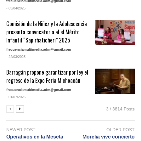
frecuenciamultimedia.adm@gmail.com
- 03/04/2025
Comisión de la Niñez y la Adolescencia
presenta convocatoria al el Mérito
Infantil “Sapirhaticheri” 2025
frecuenciamultimedia.adm@gmail.com
- 22/03/2025
Barragán propone garantizar por ley el
regreso de la Expo Feria Michoacán
frecuenciamultimedia.adm@gmail.com
- 01/07/2026
3 / 3814 Posts
NEWER POST
OLDER POST
Operativos en la Meseta
Morelia vive concierto