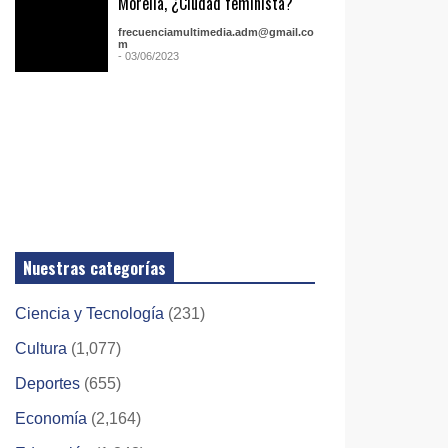
Morelia, ¿Ciudad feminista?
frecuenciamultimedia.adm@gmail.co
m
- 03/06/2023
Nuestras categorías
Ciencia y Tecnología
(231)
Cultura
(1,077)
Deportes
(655)
Economía
(2,164)