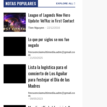
NOTAS POPULARES
EXPLORE ALL
League of Legends New Hero
Update: Vel’Koz in First Contact
Tien Nguyen
- 22/12/2016
Lo que por siglos se nos fue
negado
frecuenciamultimedia.adm@gmail.co
m
- 21/03/2025
Lista la logística para el
concierto de Los Aguilar
para festejar el Día de las
Madres
frecuenciamultimedia.adm@gmail.co
m
- 09/05/2023