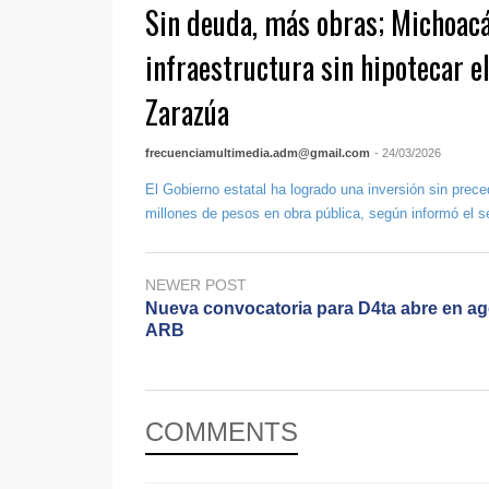
Sin deuda, más obras; Michoacá
infraestructura sin hipotecar el
Zarazúa
frecuenciamultimedia.adm@gmail.com
- 24/03/2026
El Gobierno estatal ha logrado una inversión sin prec
millones de pesos en obra pública, según informó el se
NEWER POST
Nueva convocatoria para D4ta abre en ag
ARB
COMMENTS