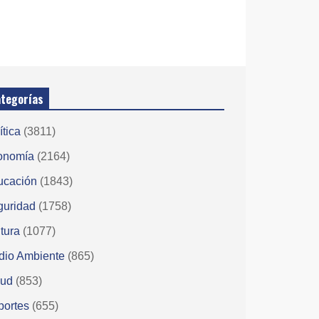
tegorías
ítica
(3811)
onomía
(2164)
ucación
(1843)
guridad
(1758)
tura
(1077)
dio Ambiente
(865)
lud
(853)
portes
(655)