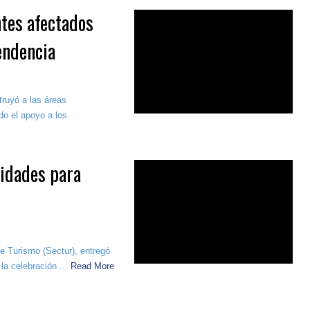
ntes afectados
endencia
truyó a las áreas
do el apoyo a los
idades para
e Turismo (Sectur), entregó
a celebración ...
Read More